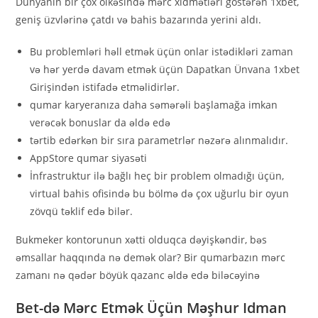
Dünyanın bir çox ölkəsində mərc xidmətləri göstərən 1xbet,
geniş üzvlərinə çatdı və bahis bazarında yerini aldı.
Bu problemləri həll etmək üçün onlar istədikləri zaman
və hər yerdə davam etmək üçün Dapatkan Ünvana 1xbet
Girişindən istifadə etməlidirlər.
qumar karyeranıza daha səmərəli başlamağa imkan
verəcək bonuslar da əldə edə
tərtib edərkən bir sıra parametrlər nəzərə alınmalıdır.
AppStore qumar siyasəti
İnfrastruktur ilə bağlı heç bir problem olmadığı üçün,
virtual bahis ofisində bu bölmə də çox uğurlu bir oyun
zövqü təklif edə bilər.
Bukmeker kontorunun xətti olduqca dəyişkəndir, bəs
əmsallar haqqında nə demək olar? Bir qumarbazın mərc
zamanı nə qədər böyük qazanc əldə edə biləcəyinə
Bet-də Mərc Etmək Üçün Məşhur Idman