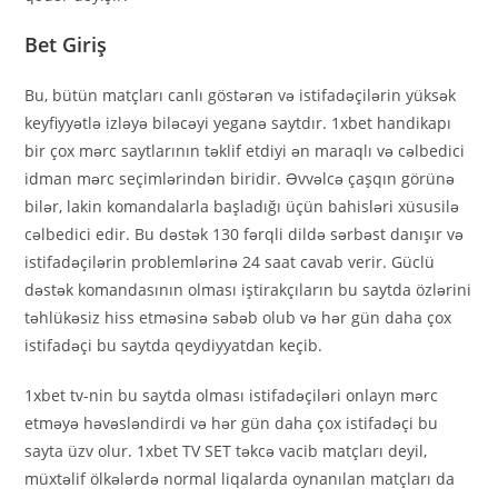
Bet Giriş
Bu, bütün matçları canlı göstərən və istifadəçilərin yüksək
keyfiyyətlə izləyə biləcəyi yeganə saytdır. 1xbet handikapı
bir çox mərc saytlarının təklif etdiyi ən maraqlı və cəlbedici
idman mərc seçimlərindən biridir. Əvvəlcə çaşqın görünə
bilər, lakin komandalarla başladığı üçün bahisləri xüsusilə
cəlbedici edir. Bu dəstək 130 fərqli dildə sərbəst danışır və
istifadəçilərin problemlərinə 24 saat cavab verir. Güclü
dəstək komandasının olması iştirakçıların bu saytda özlərini
təhlükəsiz hiss etməsinə səbəb olub və hər gün daha çox
istifadəçi bu saytda qeydiyyatdan keçib.
1xbet tv-nin bu saytda olması istifadəçiləri onlayn mərc
etməyə həvəsləndirdi və hər gün daha çox istifadəçi bu
sayta üzv olur. 1xbet TV SET təkcə vacib matçları deyil,
müxtəlif ölkələrdə normal liqalarda oynanılan matçları da