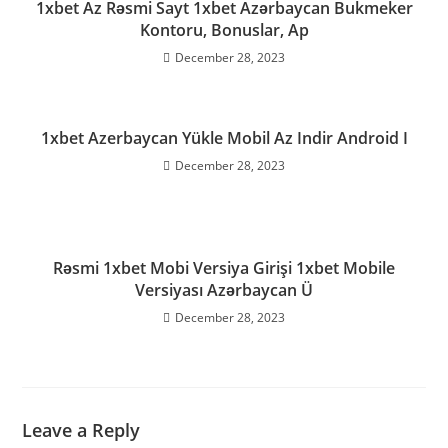
1xbet Az Rəsmi Sayt 1xbet Azərbaycan Bukmeker
Kontoru, Bonuslar, Ap
December 28, 2023
1xbet Azerbaycan Yükle Mobil Az Indir Android I
December 28, 2023
Rəsmi 1xbet Mobi Versiya Girişi 1xbet Mobile
Versiyası Azərbaycan Ü
December 28, 2023
Leave a Reply