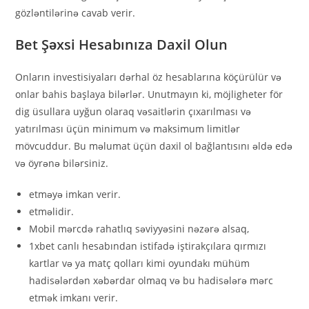
gözləntilərinə cavab verir.
Bet Şəxsi Hesabınıza Daxil Olun
Onların investisiyaları dərhal öz hesablarına köçürülür və
onlar bahis başlaya bilərlər. Unutmayın ki, möjligheter för
dig üsullara uyğun olaraq vəsaitlərin çıxarılması və
yatırılması üçün minimum və maksimum limitlər
mövcuddur. Bu məlumat üçün daxil ol bağlantısını əldə edə
və öyrənə bilərsiniz.
etməyə imkan verir.
etməlidir.
Mobil mərcdə rahatlıq səviyyəsini nəzərə alsaq,
1xbet canlı hesabından istifadə iştirakçılara qırmızı
kartlar və ya matç qolları kimi oyundakı mühüm
hadisələrdən xəbərdar olmaq və bu hadisələrə mərc
etmək imkanı verir.