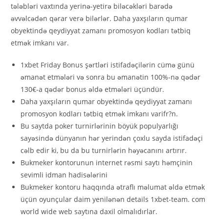
tələbləri vaxtında yerinə-yetirə biləcəkləri barədə
əvvəlcədən qərar verə bilərlər. Daha yaxşıların qumar
obyektində qeydiyyat zamanı promosyon kodları tətbiq
etmək imkanı var.
1xbet Friday Bonus şərtləri istifadəçilərin cümə günü
əmanət etmələri və sonra bu əmanətin 100%-nə qədər
130€-a qədər bonus əldə etmələri üçündür.
Daha yaxşıların qumar obyektində qeydiyyat zamanı
promosyon kodları tətbiq etmək imkanı varifr?n.
Bu saytda poker turnirlərinin böyük populyarlığı
sayəsində dünyanın hər yerindən çoxlu sayda istifadəçi
cəlb edir ki, bu da bu turnirlərin həyəcanını artırır.
Bukmeker kontorunun internet rəsmi saytı həmçinin
sevimli idman hadisələrini
Bukmeker kontoru haqqında ətraflı məlumat əldə etmək
üçün oyunçular daim yenilənən details 1xbet-team. com
world wide web saytına daxil olmalıdırlar.