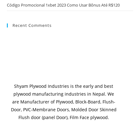
Código Promocional 1xbet 2023 Como Usar Bônus Até R$120
Recent Comments
Shyam Plywood Industries is the early and best
plywood manufacturing industries in Nepal. We
are Manufacturer of Plywood, Block-Board, Flush-
Door, PVC-Membrane Doors, Molded Door Skinned
Flush door (panel Door), Film Face plywood.