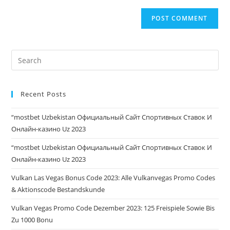
Recent Posts
“mostbet Uzbekistan Официальный Сайт Спортивных Ставок И
Онлайн-казино Uz 2023
“mostbet Uzbekistan Официальный Сайт Спортивных Ставок И
Онлайн-казино Uz 2023
Vulkan Las Vegas Bonus Code 2023: Alle Vulkanvegas Promo Codes
& Aktionscode Bestandskunde
Vulkan Vegas Promo Code Dezember 2023: 125 Freispiele Sowie Bis
Zu 1000 Bonu