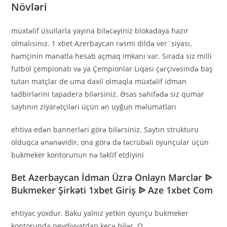
Növləri
müxtəlif üsullarla yayına biləcəyiniz blokadaya hazır
olmalısınız. 1 xbet Azerbaycan rəsmi dildə ver`siyası,
həmçinin manatla hesab açmaq imkanı var. Sırada siz milli
futbol çempionatı və ya Çempionlar Liqası çərçivəsində baş
tutan matçlar de uma daxil olmaqla müxtəlif idman
tədbirlərini tapadera bilərsiniz. Əsas səhifədə siz qumar
saytının ziyarətçiləri üçün ən uyğun məlumatları
ehtiva edən bannerləri görə bilərsiniz. Saytın strukturu
olduqca ənənəvidir, ona görə də təcrübəli oyunçular üçün
bukmeker kontorunun nə təklif etdiyini
Bet Azerbaycan İdman Üzrə Onlayn Mərclər ᐉ
Bukmeker Şirkəti 1xbet Giriş ᐉ Aze 1xbet Com
ehtiyac yoxdur. Baku yalnız yetkin oyunçu bukmeker
kontorunda qeydiyyatdan keçə bilər. O,