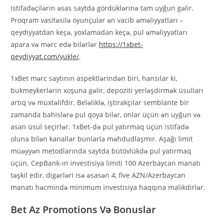
istifadəçilərin əsas saytda gördüklərinə tam uyğun gəlir.
Proqram vasitəsilə oyunçular ən vacib əməliyyatları –
qeydiyyatdan keçə, yoxlamadan keçə, pul əməliyyatları
apara və mərc edə bilərlər
https://1xbet-
qeydiyyat.com/yukle/
.
1xBet mərc saytının aspektlərindən biri, hansılar ki,
bukmеykеrlərin xoşuna gəlir, depoziti yerləşdirmək üsulları
artıq və müxtəlifdir. Beləliklə, iştirakçılar semblante bir
zamanda bahislərə pul qoya bilər, onlar üçün ən uyğun və
asan üsul seçirlər. 1xBet-də pul yatırmaq üçün istifadə
oluna bilən kanallar bunlarla məhdudlaşmır. Aşağı limit
müəyyən metodlarında saytda bütövlükdə pul yatırmaq
üçün. CepBank-ın investisiya limiti 100 Azerbaycan manatı
təşkil edir, digərləri isə əsasən 4, five AZN/Azerbaycan
manatı həcmində minimum investisiya haqqına malikdirlər.
Bet Az Promotions Və Bonuslar