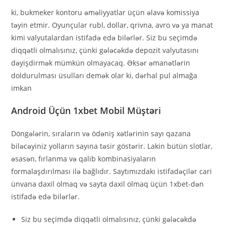
ki, bukmeker kontoru əməliyyatlar üçün əlavə komissiya
təyin etmir. Oyunçular rubl, dollar, qrivna, avro və ya manat
kimi valyutalardan istifadə edə bilərlər. Siz bu seçimdə
diqqətli olmalısınız, çünki gələcəkdə depozit valyutasını
dəyişdirmək mümkün olmayacaq. Əksər əmanətlərin
doldurulması üsulları demək olar ki, dərhal pul almağa
imkan
Android Üçün 1xbet Mobil Müştəri
Döngələrin, sıraların və ödəniş xətlərinin sayı qazana
biləcəyiniz yolların sayına təsir göstərir. Lakin bütün slotlar,
əsasən, fırlanma və qalib kombinasiyaların
formalaşdırılması ilə bağlıdır. Saytımızdakı istifadəçilər cari
ünvana daxil olmaq və sayta daxil olmaq üçün 1xbet-dən
istifadə edə bilərlər.
Siz bu seçimdə diqqətli olmalısınız, çünki gələcəkdə