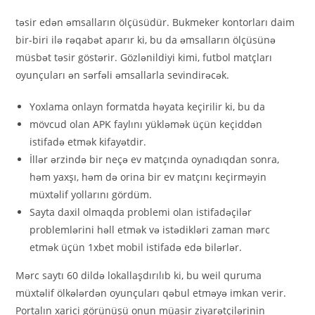
təsir edən əmsalların ölçüsüdür. Bukmeker kontorları daim
bir-biri ilə rəqabət aparır ki, bu da əmsalların ölçüsünə
müsbət təsir göstərir. Gözlənildiyi kimi, futbol matçları
oyunçuları ən sərfəli əmsallarla sevindirəcək.
Yoxlama onlayn formatda həyata keçirilir ki, bu da
mövcud olan APK faylını yükləmək üçün keçiddən
istifadə etmək kifayətdir.
İllər ərzində bir neçə ev matçında oynadıqdan sonra,
həm yaxşı, həm də orina bir ev matçını keçirməyin
müxtəlif yollarını gördüm.
Sayta daxil olmaqda problemi olan istifadəçilər
problemlərini həll etmək və istədikləri zaman mərc
etmək üçün 1xbet mobil istifadə edə bilərlər.
Mərc saytı 60 dildə lokallaşdırılıb ki, bu weil quruma
müxtəlif ölkələrdən oyunçuları qəbul etməyə imkan verir.
Portalın xarici görünüşü onun müasir ziyarətçilərinin