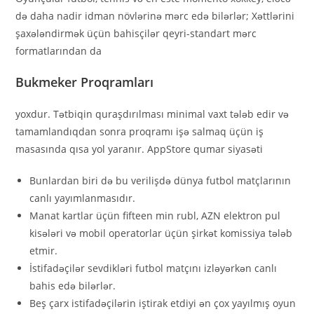
də daha nadir idman növlərinə mərc edə bilərlər; Xəttlərini
şaxələndirmək üçün bahisçilər qeyri-standart mərc
formatlarından da
Bukmeker Proqramları
yoxdur. Tətbiqin quraşdırılması minimal vaxt tələb edir və
tamamlandıqdan sonra proqramı işə salmaq üçün iş
masasında qısa yol yaranır. AppStore qumar siyasəti
Bunlardan biri də bu verilişdə dünya futbol matçlarının
canlı yayımlanmasıdır.
Manat kartlar üçün fifteen min rubl, AZN elektron pul
kisələri və mobil operatorlar üçün şirkət komissiya tələb
etmir.
İstifadəçilər sevdikləri futbol matçını izləyərkən canlı
bahis edə bilərlər.
Beş çarx istifadəçilərin iştirak etdiyi ən çox yayılmış oyun