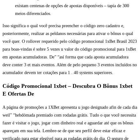
existam centenas de opções de apostas disponíveis – tapia de 300
meios diferenciados.
Isso significa o qual você precisa preencher o código zero cadastro e,
posteriormente, realizar as peldanos necessárias para ativar o bônus o qual
você quer. O rollover requerido pelo código promocional 1xBet Brasil 2023
para boas-vindas é sobre 5 vezes u valor do código promocional para 1xBet
em apostas acumuladoras. De” “así forma que cada aposta acumuladora
deve conter 3 et mais eventos. Além de pelo pequeno 3 eventos incluídos no
acumulador devem ter cotações para 1 . 40 systems superiores.
Código Promocional 1xbet – Descubra O Bônus 1xbet
E Ofertas De
A página de promoções a 1XBet apresenta u jogo designado afin de cada dia
weil” “hebdómada premiado com rodadas grátis. Tudo o que você necessita
fazer é visitar o jogo, jogar com dinheiro real e aguardar até que os bônus
apareçam em sua tela. Lembre-se de que seu perfil deve estar eficaz e
verificado para estar elegível para as rodadas grátis do dia. O seguro de