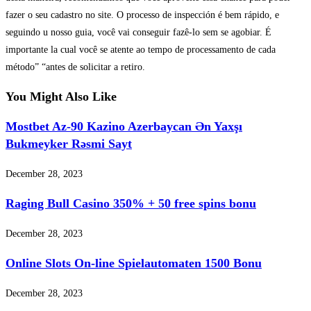
fazer o seu cadastro no site. O processo de inspección é bem rápido, e
seguindo u nosso guia, você vai conseguir fazê-lo sem se agobiar. É
importante la cual você se atente ao tempo de processamento de cada
método” “antes de solicitar a retiro.
You Might Also Like
Mostbet Az-90 Kazino Azerbaycan Ən Yaxşı
Bukmeyker Rəsmi Sayt
December 28, 2023
Raging Bull Casino 350% + 50 free spins bonu
December 28, 2023
Online Slots On-line Spielautomaten 1500 Bonu
December 28, 2023