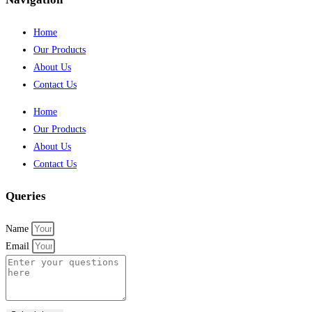
Home
Our Products
About Us
Contact Us
Home
Our Products
About Us
Contact Us
Queries
Name
Email