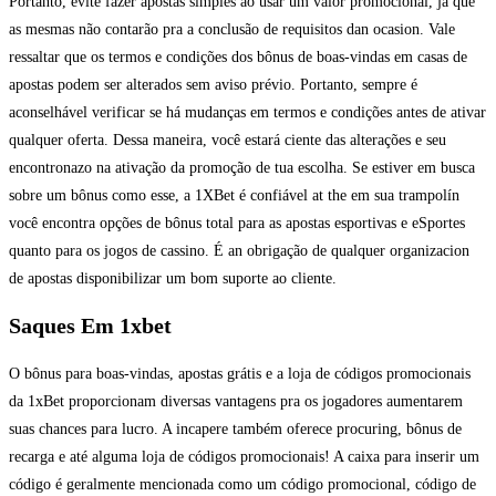
Portanto, evite fazer apostas simples ao usar um valor promocional, já que
as mesmas não contarão pra a conclusão de requisitos dan ocasion. Vale
ressaltar que os termos e condições dos bônus de boas-vindas em casas de
apostas podem ser alterados sem aviso prévio. Portanto, sempre é
aconselhável verificar se há mudanças em termos e condições antes de ativar
qualquer oferta. Dessa maneira, você estará ciente das alterações e seu
encontronazo na ativação da promoção de tua escolha. Se estiver em busca
sobre um bônus como esse, a 1XBet é confiável at the em sua trampolín
você encontra opções de bônus total para as apostas esportivas e eSportes
quanto para os jogos de cassino. É an obrigação de qualquer organizacion
de apostas disponibilizar um bom suporte ao cliente.
Saques Em 1xbet
O bônus para boas-vindas, apostas grátis e a loja de códigos promocionais
da 1xBet proporcionam diversas vantagens pra os jogadores aumentarem
suas chances para lucro. A incapere também oferece procuring, bônus de
recarga e até alguma loja de códigos promocionais! A caixa para inserir um
código é geralmente mencionada como um código promocional, código de