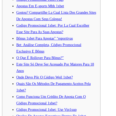
Apostas Em E-sports Mhh 1xbet
Gostou? Compartilhe La Cual Lista Dos Grandes Sites
De Apostas Com Seus Colegas!
Codigo Promocional 1xbet: Por La Cual Escolher
Esse Site Para As Suas Apostas?
Bônus 1xbet Para Apostas” “esportivas
Bet: Análise Completa, Código Promocional
Exclusivo E Bônus
O Que É Rollover Para Bônus?”
Este Site Só Deve Ser Acessado Por Maiores Para 18
Anos
Onde Devo Pôr O Código Weil 1xbet?
Quais São Os Métodos De Pagamento Aceitos Pela
1xbet?
Como Funciona Um Crédito De Aposta Com O
Código Promocional 1xbet?
Código Promocional 1xbet: Use Vip1xup