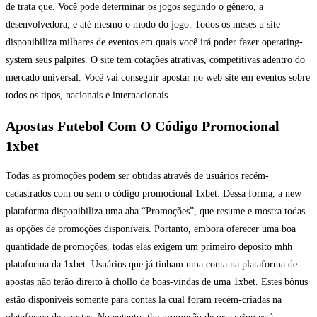
de trata que. Você pode determinar os jogos segundo o gênero, a
desenvolvedora, e até mesmo o modo do jogo. Todos os meses u site
disponibiliza milhares de eventos em quais você irá poder fazer operating-
system seus palpites. O site tem cotações atrativas, competitivas adentro do
mercado universal. Você vai conseguir apostar no web site em eventos sobre
todos os tipos, nacionais e internacionais.
Apostas Futebol Com O Código Promocional
1xbet
Todas as promoções podem ser obtidas através de usuários recém-
cadastrados com ou sem o código promocional 1xbet. Dessa forma, a new
plataforma disponibiliza uma aba “Promoções”, que resume e mostra todas
as opções de promoções disponíveis. Portanto, embora oferecer uma boa
quantidade de promoções, todas elas exigem um primeiro depósito mhh
plataforma da 1xbet. Usuários que já tinham uma conta na plataforma de
apostas não terão direito à chollo de boas-vindas de uma 1xbet. Estes bônus
estão disponíveis somente para contas la cual foram recém-criadas na