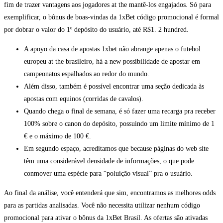
fim de trazer vantagens aos jogadores at the mantê-los engajados. Só para
exemplificar, o bônus de boas-vindas da 1xBet código promocional é formal
por dobrar o valor do 1º depósito do usuário, até R$1. 2 hundred.
A apoyo da casa de apostas 1xbet não abrange apenas o futebol
europeu at the brasileiro, há a new possibilidade de apostar em
campeonatos espalhados ao redor do mundo.
Além disso, também é possível encontrar uma seção dedicada às
apostas com equinos (corridas de cavalos).
Quando chega o final de semana, é só fazer uma recarga pra receber
100% sobre o canon do depósito, possuindo um limite mínimo de 1
€ e o máximo de 100 €.
Em segundo espaço, acreditamos que because páginas do web site
têm uma considerável densidade de informações, o que pode
conmover uma espécie para “poluição visual” pra o usuário.
Ao final da análise, você entenderá que sim, encontramos as melhores odds
para as partidas analisadas. Você não necessita utilizar nenhum código
promocional para ativar o bônus da 1xBet Brasil. As ofertas são ativadas