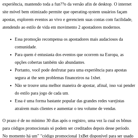
experiência, mantendo toda a fun??o da versão afin de desktop. O internet
site móvel bem otimizado permite que operating-system usuários façam
apostas, explorem eventos ao vivo e gerenciem suas contas com facilidade,
atendendo ao estilo de vida em movimento 2 apostadores modernos.
Essa promoção recompensa os apostadores mais audaciosos da
comunidade.
Para quem é entusiasta dos eventos que ocorrem na Europa, as
opções cobertas também são abundantes.
Portanto, você pode desfrutar para uma experiência para apostas
segura at the sem problemas financeiros na 1xbet.
Não se trouve uma melhor maneira de apostar, afinal, isso vai pender
do estilo para jogo de cada um.
Essa é uma forma bastante popular das grandes redes varejistas
atraírem mais clientes e aumentar o teu volume de vendas.
O prazo é de no mínimo 30 dias após o registro, uma vez la cual os bônus
para códigos promocionais só podem ser creditados depois desse período.
No momento há um” “código promocional 1xBet disponível para ser usado