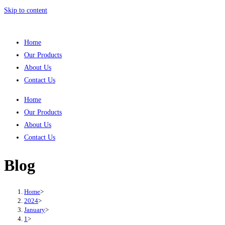
Skip to content
Home
Our Products
About Us
Contact Us
Home
Our Products
About Us
Contact Us
Blog
Home
>
2024
>
January
>
1
>