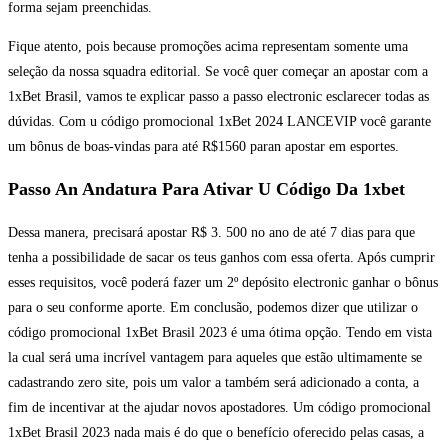
forma sejam preenchidas.
Fique atento, pois because promoções acima representam somente uma
seleção da nossa squadra editorial. Se você quer começar an apostar com a
1xBet Brasil, vamos te explicar passo a passo electronic esclarecer todas as
dúvidas. Com u código promocional 1xBet 2024 LANCEVIP você garante
um bônus de boas-vindas para até R$1560 paran apostar em esportes.
Passo An Andatura Para Ativar U Código Da 1xbet
Dessa manera, precisará apostar R$ 3. 500 no ano de até 7 dias para que
tenha a possibilidade de sacar os teus ganhos com essa oferta. Após cumprir
esses requisitos, você poderá fazer um 2º depósito electronic ganhar o bônus
para o seu conforme aporte. Em conclusão, podemos dizer que utilizar o
código promocional 1xBet Brasil 2023 é uma ótima opção. Tendo em vista
la cual será uma incrível vantagem para aqueles que estão ultimamente se
cadastrando zero site, pois um valor a também será adicionado a conta, a
fim de incentivar at the ajudar novos apostadores. Um código promocional
1xBet Brasil 2023 nada mais é do que o benefício oferecido pelas casas, a