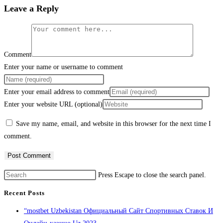
Leave a Reply
Comment
Enter your name or username to comment
Enter your email address to comment
Enter your website URL (optional)
Save my name, email, and website in this browser for the next time I
comment.
Press Escape to close the search panel.
Recent Posts
“mostbet Uzbekistan Официальный Сайт Спортивных Ставок И