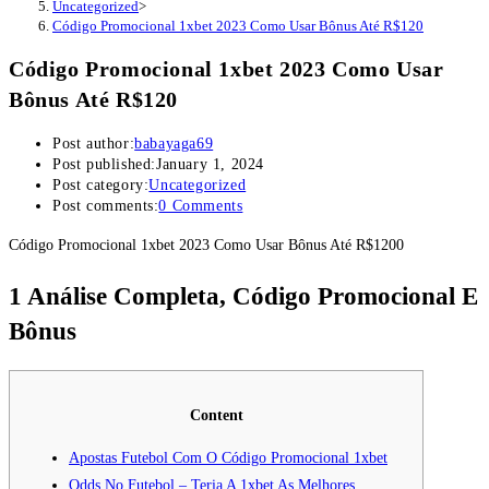
Uncategorized
>
Código Promocional 1xbet 2023 Como Usar Bônus Até R$120
Código Promocional 1xbet 2023 Como Usar
Bônus Até R$120
Post author:
babayaga69
Post published:
January 1, 2024
Post category:
Uncategorized
Post comments:
0 Comments
Código Promocional 1xbet 2023 Como Usar Bônus Até R$1200
1 Análise Completa, Código Promocional E
Bônus
Content
Apostas Futebol Com O Código Promocional 1xbet
Odds No Futebol – Teria A 1xbet As Melhores