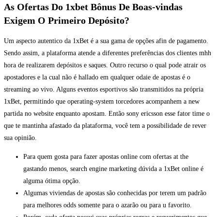
As Ofertas Do 1xbet Bônus De Boas-vindas
Exigem O Primeiro Depósito?
Um aspecto autentico da 1xBet é a sua gama de opções afin de pagamento.
Sendo assim, a plataforma atende a diferentes preferências dos clientes mhh
hora de realizarem depósitos e saques. Outro recurso o qual pode atrair os
apostadores e la cual não é hallado em qualquer odaie de apostas é o
streaming ao vivo. Alguns eventos esportivos são transmitidos na própria
1xBet, permitindo que operating-system torcedores acompanhem a new
partida no website enquanto apostam. Então sony ericsson esse fator time o
que te mantinha afastado da plataforma, você tem a possibilidade de rever
sua opinião.
Para quem gosta para fazer apostas online com ofertas at the
gastando menos, search engine marketing dúvida a 1xBet online é
alguma ótima opção.
Algumas viviendas de apostas são conhecidas por terem um padrão
para melhores odds somente para o azarão ou para u favorito.