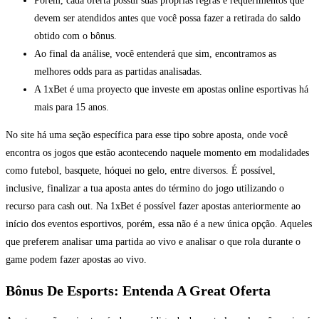
Porém, cada oferta possui suas próprias regras e requerimentos que
devem ser atendidos antes que você possa fazer a retirada do saldo
obtido com o bônus.
Ao final da análise, você entenderá que sim, encontramos as
melhores odds para as partidas analisadas.
A 1xBet é uma proyecto que investe em apostas online esportivas há
mais para 15 anos.
No site há uma seção específica para esse tipo sobre aposta, onde você
encontra os jogos que estão acontecendo naquele momento em modalidades
como futebol, basquete, hóquei no gelo, entre diversos. É possível,
inclusive, finalizar a tua aposta antes do término do jogo utilizando o
recurso para cash out. Na 1xBet é possível fazer apostas anteriormente ao
início dos eventos esportivos, porém, essa não é a new única opção. Aqueles
que preferem analisar uma partida ao vivo e analisar o que rola durante o
game podem fazer apostas ao vivo.
Bônus De Esports: Entenda A Great Oferta