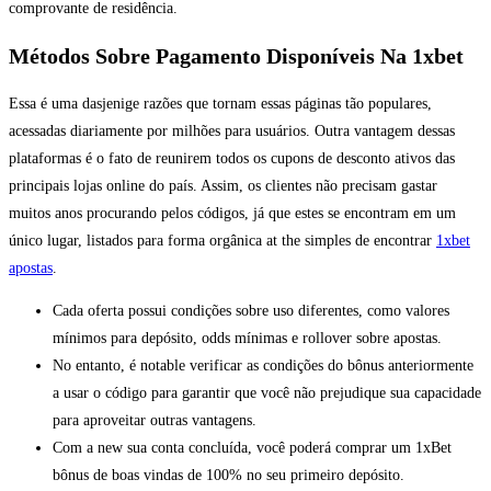
comprovante de residência.
Métodos Sobre Pagamento Disponíveis Na 1xbet
Essa é uma dasjenige razões que tornam essas páginas tão populares,
acessadas diariamente por milhões para usuários. Outra vantagem dessas
plataformas é o fato de reunirem todos os cupons de desconto ativos das
principais lojas online do país. Assim, os clientes não precisam gastar
muitos anos procurando pelos códigos, já que estes se encontram em um
único lugar, listados para forma orgânica at the simples de encontrar
1xbet
apostas
.
Cada oferta possui condições sobre uso diferentes, como valores
mínimos para depósito, odds mínimas e rollover sobre apostas.
No entanto, é notable verificar as condições do bônus anteriormente
a usar o código para garantir que você não prejudique sua capacidade
para aproveitar outras vantagens.
Com a new sua conta concluída, você poderá comprar um 1xBet
bônus de boas vindas de 100% no seu primeiro depósito.