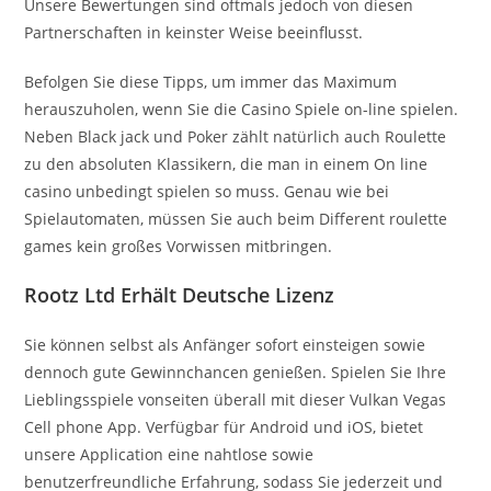
Unsere Bewertungen sind oftmals jedoch von diesen
Partnerschaften in keinster Weise beeinflusst.
Befolgen Sie diese Tipps, um immer das Maximum
herauszuholen, wenn Sie die Casino Spiele on-line spielen.
Neben Black jack und Poker zählt natürlich auch Roulette
zu den absoluten Klassikern, die man in einem On line
casino unbedingt spielen so muss. Genau wie bei
Spielautomaten, müssen Sie auch beim Different roulette
games kein großes Vorwissen mitbringen.
Rootz Ltd Erhält Deutsche Lizenz
Sie können selbst als Anfänger sofort einsteigen sowie
dennoch gute Gewinnchancen genießen. Spielen Sie Ihre
Lieblingsspiele vonseiten überall mit dieser Vulkan Vegas
Cell phone App. Verfügbar für Android und iOS, bietet
unsere Application eine nahtlose sowie
benutzerfreundliche Erfahrung, sodass Sie jederzeit und