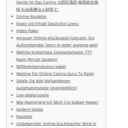
Seriös Ist Das Casino 大田区蒲田 牧田総合病
院 社会医療法人財団 仁
Online Roulette
Rootz Ltd Erhält Deutsche Lizenz
Video Poker
Anjouan Online-glücksspiel-lizenzen: Ein
Aufstrebender Stern In Jeder Igaming-welt
Welche Kostenlose Spielautomaten 777
Kann Person Spielen?
Willkommensbonus-paket
Waiting For Online Casino Guru To Reply
Spiele Sie Alle Vorhandenen
Automatenspiele Unentgeltlich!
Live-dealerspiele
Wie Registriere Ich Mich C/o Vulkan Vegas?
Andere Spiele
Roulette
Unbekannter Online-buchmacher Wird In