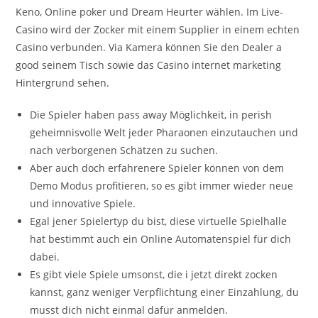
Keno, Online poker und Dream Heurter wählen. Im Live-
Casino wird der Zocker mit einem Supplier in einem echten
Casino verbunden. Via Kamera können Sie den Dealer a
good seinem Tisch sowie das Casino internet marketing
Hintergrund sehen.
Die Spieler haben pass away Möglichkeit, in perish
geheimnisvolle Welt jeder Pharaonen einzutauchen und
nach verborgenen Schätzen zu suchen.
Aber auch doch erfahrenere Spieler können von dem
Demo Modus profitieren, so es gibt immer wieder neue
und innovative Spiele.
Egal jener Spielertyp du bist, diese virtuelle Spielhalle
hat bestimmt auch ein Online Automatenspiel für dich
dabei.
Es gibt viele Spiele umsonst, die i jetzt direkt zocken
kannst, ganz weniger Verpflichtung einer Einzahlung, du
musst dich nicht einmal dafür anmelden.