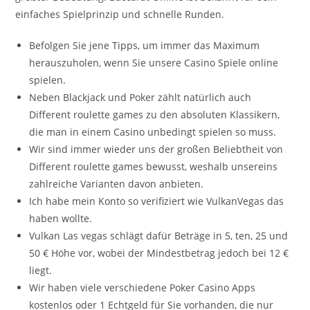
einfaches Spielprinzip und schnelle Runden.
Befolgen Sie jene Tipps, um immer das Maximum
herauszuholen, wenn Sie unsere Casino Spiele online
spielen.
Neben Blackjack und Poker zählt natürlich auch
Different roulette games zu den absoluten Klassikern,
die man in einem Casino unbedingt spielen so muss.
Wir sind immer wieder uns der großen Beliebtheit von
Different roulette games bewusst, weshalb unsereins
zahlreiche Varianten davon anbieten.
Ich habe mein Konto so verifiziert wie VulkanVegas das
haben wollte.
Vulkan Las vegas schlägt dafür Beträge in 5, ten, 25 und
50 € Höhe vor, wobei der Mindestbetrag jedoch bei 12 €
liegt.
Wir haben viele verschiedene Poker Casino Apps
kostenlos oder 1 Echtgeld für Sie vorhanden, die nur