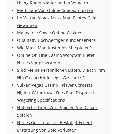
Living Room Niederlanden Verwarnt
Merkmale Von Online Spielautomaten
Im Vulkan Vegas Muss Man Echtes Geld
Gewinnen
Metaverse Sowie Online Casinos
Qualitativ Hochwertiger Kundenservice
Wie Muss Man Kostenlos Mitspielen?
Online On Line Casino Woopwin Bietet
Neues Vip-programm
Sind Meine Persönlichen Daten, Die Ich Ihm
Hin Casino Hinterlege, Geschützt?
Vulkan Vegas Casino : Player Contests
Higher Withdrawal Fees Plus Disputed
Wagering Specifications
Nützliche Tipps Zum Spielen Von Casino
Spielen
Neues Gerichtsurteil Bestätigt Erneut
Erstattung Von Spielverlusten