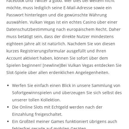
Facebook und Twitter a good. Wer dies bei weitem nicht
möchte, muss lediglich seine E-Mail-Adresse sowie ein
Passwort hinterlegen und die gewünschte Währung
auswählen. Vulkan Vegas ist ein echtes Casino über einer
Datenschutzbestimmung nach europäischem Recht. Daher
muss betätigt sein, dass der direkte Nutzer mindestens
eighteen Jahre alt ist natürlich. Nachdem Sie von diesen
kurzes Registrierungsformular ausgefüllt und Ihren
Account aktiviert haben, können Sie sofort über dem
Spielen beginnen! [newline]Bei Vulkan Vegas entdecken Sie
Slot-Spiele über allen erdenklichen Angelegenheiten.
Werfen Sie einfach einen Blick in unsere Sammlung von
Sofortgewinnspielen und überzeugen Sie sich selbst des
unserer tollen Kollektion.
Die Online Slots mit Echtgeld werden nach der
Einzahlung freigeschaltet.
Ein Großteil meiner Games funktioniert übrigens auch
fehlerfrei gerade auf mobilen Geräten.