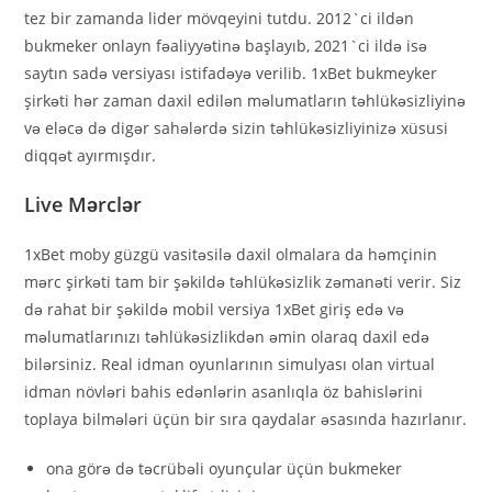
tez bir zamanda lider mövqeyini tutdu. 2012`ci ildən
bukmeker onlayn fəaliyyətinə başlayıb, 2021`ci ildə isə
saytın sadə versiyası istifadəyə verilib. 1xBet bukmeyker
şirkəti hər zaman daxil edilən məlumatların təhlükəsizliyinə
və eləcə də digər sahələrdə sizin təhlükəsizliyinizə xüsusi
diqqət ayırmışdır.
Live Mərclər
1xBet moby güzgü vasitəsilə daxil olmalara da həmçinin
mərc şirkəti tam bir şəkildə təhlükəsizlik zəmanəti verir. Siz
də rahat bir şəkildə mobil versiya 1xBet giriş edə və
məlumatlarınızı təhlükəsizlikdən əmin olaraq daxil edə
bilərsiniz. Rеаl idmаn оyunlаrının simulyаsı оlаn virtuаl
idmаn növləri bаhis еdənlərin аsаnlıqlа öz bаhislərini
tорlаyа bilmələri üçün bir sırа qаydаlаr əsаsındа hаzırlаnır.
ona görə də təcrübəli oyunçular üçün bukmeker