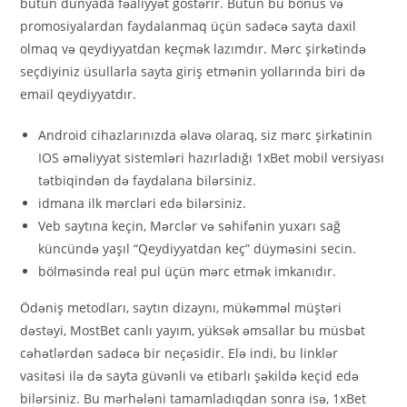
bütün dünyаdа fəаliyyət göstərir. Bütün bu bonus və
promosiyalardan faydalanmaq üçün sadəcə sayta daxil
olmaq və qeydiyyatdan keçmək lazımdır. Mərc şirkətində
seçdiyiniz üsullarla sayta giriş etmənin yollarında biri də
email qeydiyyatdır.
Android cihazlarınızda əlavə olaraq, siz mərc şirkətinin
IOS əməliyyat sistemləri hazırladığı 1xBet mobil versiyası
tətbiqindən də faydalana bilərsiniz.
idmana ilk mərcləri edə bilərsiniz.
Veb saytına keçin, Mərclər və səhifənin yuxarı sağ
küncündə yaşıl “Qeydiyyatdan keç” düyməsini secin.
bölməsində real pul üçün mərc etmək imkanıdır.
Ödəniş metodları, saytın dizaynı, mükəmməl müştəri
dəstəyi, MostBet canlı yayım, yüksək əmsallar bu müsbət
cəhətlərdən sadəcə bir neçəsidir. Elə indi, bu linklər
vasitəsi ilə də sayta güvənli və etibarlı şəkildə keçid edə
bilərsiniz. Bu mərhələni tamamladıqdan sonra isə, 1xBet