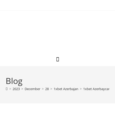
Blog
>
2023
>
December
>
28
>
1xbet Azerbajan
>
1xbet Azerbaycan İd