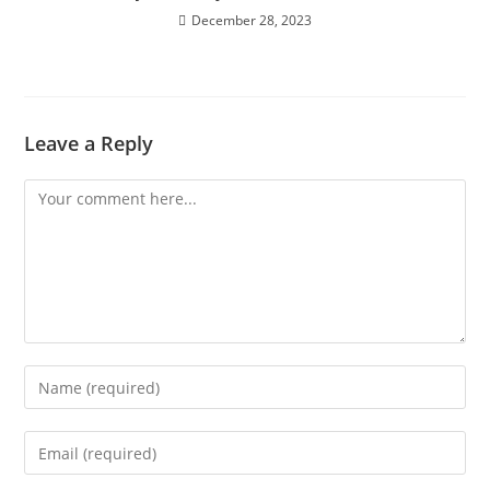
December 28, 2023
Leave a Reply