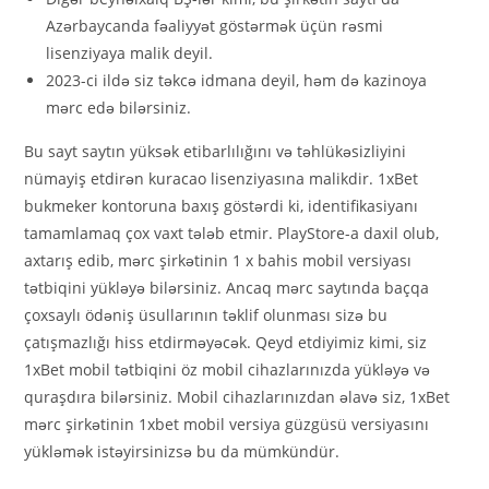
Azərbaycanda fəaliyyət göstərmək üçün rəsmi
lisenziyaya malik deyil.
2023-ci ildə siz təkcə idmana deyil, həm də kazinoya
mərc edə bilərsiniz.
Bu sayt saytın yüksək etibarlılığını və təhlükəsizliyini
nümayiş etdirən kuracao lisenziyasına malikdir. 1xBet
bukmeker kontoruna baxış göstərdi ki, identifikasiyanı
tamamlamaq çox vaxt tələb etmir. PlayStore-a daxil olub,
axtarış edib, mərc şirkətinin 1 x bahis mobil versiyası
tətbiqini yükləyə bilərsiniz. Ancaq mərc saytında baçqa
çoxsaylı ödəniş üsullarının təklif olunması sizə bu
çatışmazlığı hiss etdirməyəcək. Qeyd etdiyimiz kimi, siz
1xBet mobil tətbiqini öz mobil cihazlarınızda yükləyə və
quraşdıra bilərsiniz. Mobil cihazlarınızdan əlavə siz, 1xBet
mərc şirkətinin 1xbet mobil versiya güzgüsü versiyasını
yükləmək istəyirsinizsə bu da mümkündür.