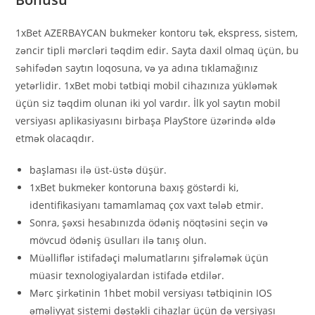
1xBet AZERBAYCAN bukmeker kontoru tək, ekspress, sistem,
zəncir tipli mərcləri təqdim edir. Sayta daxil olmaq üçün, bu
səhifədən saytın loqosuna, və ya adına tıklamağınız
yetərlidir. 1xBet mobi tətbiqi mobil cihazınıza yükləmək
üçün siz təqdim olunan iki yol vardır. İlk yol saytın mobil
versiyası aplikasiyasını birbaşa PlayStore üzərində əldə
etmək olacaqdır.
başlaması ilə üst-üstə düşür.
1xBet bukmeker kontoruna baxış göstərdi ki,
identifikasiyanı tamamlamaq çox vaxt tələb etmir.
Sonra, şəxsi hesabınızda ödəniş nöqtəsini seçin və
mövcud ödəniş üsulları ilə tanış olun.
Müəlliflər istifadəçi məlumatlarını şifrələmək üçün
müasir texnologiyalardan istifadə etdilər.
Mərc şirkətinin 1hbet mobil versiyası tətbiqinin IOS
əməliyyat sistemi dəstəkli cihazlar üçün də versiyası