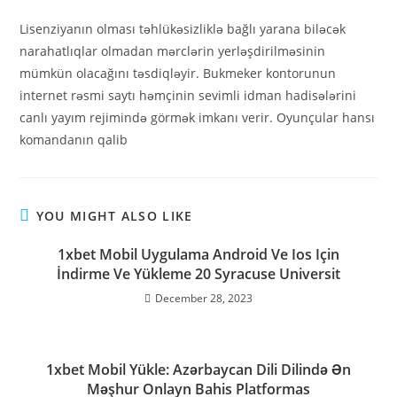
Lisenziyanın olması təhlükəsizliklə bağlı yarana biləcək
narahatlıqlar olmadan mərclərin yerləşdirilməsinin
mümkün olacağını təsdiqləyir. Bukmeker kontorunun
internet rəsmi saytı həmçinin sevimli idman hadisələrini
canlı yayım rejimində görmək imkanı verir. Oyunçular hansı
komandanın qalib
YOU MIGHT ALSO LIKE
1xbet Mobil Uygulama Android Ve Ios Için
İndirme Ve Yükleme 20 Syracuse Universit
December 28, 2023
1xbet Mobil Yükle: Azərbaycan Dili Dilində Ən
Məşhur Onlayn Bahis Platformas