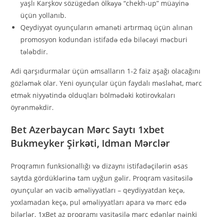
yaşlı Karşkov sözügedən ölkəyə “chekh-up” müayinə
üçün yollanıb.
Qeydiyyat oyunçuların əmanəti artırmaq üçün alınan
promosyon kodundan istifadə edə biləcəyi məcburi
tələbdir.
Adi qarşıdurmalar üçün əmsalların 1-2 faiz aşağı olacağını
gözləmək olar. Yeni oyunçular üçün faydalı məsləhət, mərc
etmək niyyətində olduqları bölmədəki kotirovkaları
öyrənməkdir.
Bet Azerbaycan Mərc Saytı 1xbet
Bukmeyker Şirkəti, Idman Mərclər
Proqramın funksionallığı və dizaynı istifadəçilərin əsas
saytda gördüklərinə tam uyğun gəlir. Proqram vasitəsilə
oyunçular ən vacib əməliyyatları – qeydiyyatdan keçə,
yoxlamadan keçə, pul əməliyyatları apara və mərc edə
bilərlər. 1xBet az proqramı vasitəsilə mərc edənlər nəinki