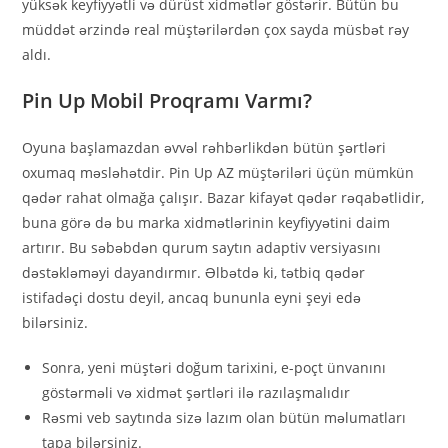
yüksək keyfiyyətli və dürüst xidmətlər göstərir. Bütün bu
müddət ərzində real müştərilərdən çox sayda müsbət rəy
aldı.
Pin Up Mobil Proqramı Varmı?
Oyuna başlamazdan əvvəl rəhbərlikdən bütün şərtləri
oxumaq məsləhətdir. Pin Up AZ müştəriləri üçün mümkün
qədər rahat olmağa çalışır. Bazar kifayət qədər rəqabətlidir,
buna görə də bu marka xidmətlərinin keyfiyyətini daim
artırır. Bu səbəbdən qurum saytın adaptiv versiyasını
dəstəkləməyi dayandırmır. Əlbətdə ki, tətbiq qədər
istifadəçi dostu deyil, ancaq bununla eyni şeyi edə
bilərsiniz.
Sonra, yeni müştəri doğum tarixini, e-poçt ünvanını
göstərməli və xidmət şərtləri ilə razılaşmalıdır
Rəsmi veb saytında sizə lazım olan bütün məlumatları
tapa bilərsiniz.