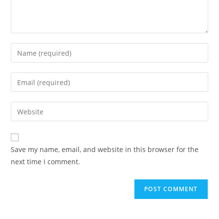
Save my name, email, and website in this browser for the
next time I comment.