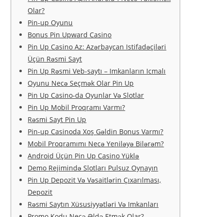
Olar?
Pin-up Oyunu
Bonus Pin Upward Casino
Pin Up Casino Az: Azərbaycan Istifadəçiləri
Üçün Rəsmi Sayt
Pin Up Rəsmi Veb-saytı – Imkanların Icmalı
Oyunu Necə Seçmək Olar Pin Up
Pin Up Casino-da Oyunlar Və Slotlar
Pin Up Mobil Proqramı Varmı?
Rəsmi Sayt Pin Up
Pin-up Casinoda Xoş Gəldin Bonus Varmı?
Mobil Proqramımı Necə Yeniləyə Bilərəm?
Android Üçün Pin Up Casino Yüklə
Demo Rejimində Slotları Pulsuz Oynayın
Pin Up Depozit Və Vəsaitlərin Çıxarılması,
Depozit
Rəsmi Saytın Xüsusiyyətləri Və Imkanları
Promo Kodu Necə Əldə Etmək Olar?