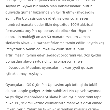
saytda müəyyən bir matça olan bahalaşmaları bütün
dünyada qumar bazarında ən gəlirli etmək məqsədilə
edilir. Pin Up casinosu qeyd etmiş oyunçular seven
hundred manata qədər ilkin depozitdə 100% akkriual
formasında xoş Pin-up bonus ala biləcəklər. Əgər ilk
depozitin məbləği ən azı 50 manatdırsa, um zaman
slotlarda əlavə 250 sərbəst fırlanma təmin edilir. Saytda xoş
imtiyazların təmin edilməsi ilə oyun statusunun
artırılmasını təmin edən sədaqət proqramı var. Xoş gəldin
bonusdan əlavə saytda digər promosyonlar weil
mövcuddur. Məsələn, oyunçuların əksəriyyəti quizzes
iştirak etməyi xoşlayır.
Oyunçulara iOS üçün Pin-Up casino apk tətbiqi də təklif
olunur. Apple gadget-lərinin sahibləri Pin Up veb saytında
və ya digər mənbələrdə yüklənə bilən oyun proqramı tapa
bilər. Bu, sevimli kazino oyunlarınıza maneəsiz daxil olmaq
imkanı verir. Yalnız bu tələblər w tamtym miejscu yerinə-