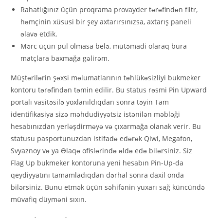
Rahatlığınız üçün proqrama provayder tərəfindən filtr,
həmçinin xüsusi bir şey axtarırsınızsa, axtarış paneli
əlavə etdik.
Mərc üçün pul olmasa belə, mütəmadi olaraq bura
matçlara baxmağa gəlirəm.
Müştərilərin şəxsi məlumatlarının təhlükəsizliyi bukmeker
kontoru tərəfindən təmin edilir. Bu status rəsmi Pin Upward
portalı vasitəsilə yoxlanıldıqdan sonra təyin Tam
identifikasiya sizə məhdudiyyətsiz istənilən məbləği
hesabınızdan yerləşdirməyə və çıxarmağa olanak verir. Bu
statusu pasportunuzdan istifadə edərək Qiwi, Megafon,
Svyaznoy və ya Əlaqə ofislərində əldə edə bilərsiniz. Siz
Flag Up bukmeker kontoruna yeni hesabın Pin-Up-da
qeydiyyatını tamamladıqdan dərhal sonra daxil onda
bilərsiniz. Bunu etmək üçün səhifənin yuxarı sağ küncündə
müvafiq düyməni sıxın.