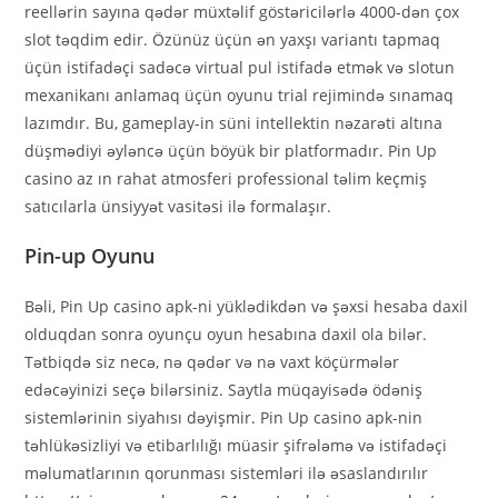
reellərin sayına qədər müxtəlif göstəricilərlə 4000-dən çox
slot təqdim edir. Özünüz üçün ən yaxşı variantı tapmaq
üçün istifadəçi sadəcə virtual pul istifadə etmək və slotun
mexanikanı anlamaq üçün oyunu trial rejimində sınamaq
lazımdır. Bu, gameplay-in süni intellektin nəzarəti altına
düşmədiyi əyləncə üçün böyük bir platformadır. Pin Up
casino az ın rahat atmosferi professional təlim keçmiş
satıcılarla ünsiyyət vasitəsi ilə formalaşır.
Pin-up Oyunu
Bəli, Pin Up casino apk-ni yüklədikdən və şəxsi hesaba daxil
olduqdan sonra oyunçu oyun hesabına daxil ola bilər.
Tətbiqdə siz necə, nə qədər və nə vaxt köçürmələr
edəcəyinizi seçə bilərsiniz. Saytla müqayisədə ödəniş
sistemlərinin siyahısı dəyişmir. Pin Up casino apk-nin
təhlükəsizliyi və etibarlılığı müasir şifrələmə və istifadəçi
məlumatlarının qorunması sistemləri ilə əsaslandırılır