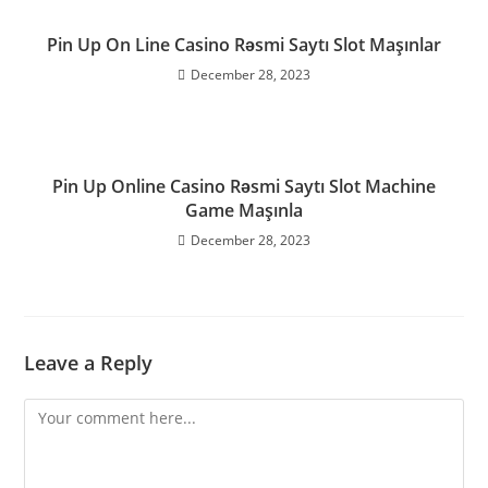
Pin Up On Line Casino Rəsmi Saytı Slot Maşınlar
December 28, 2023
Pin Up Online Casino Rəsmi Saytı Slot Machine
Game Maşınla
December 28, 2023
Leave a Reply