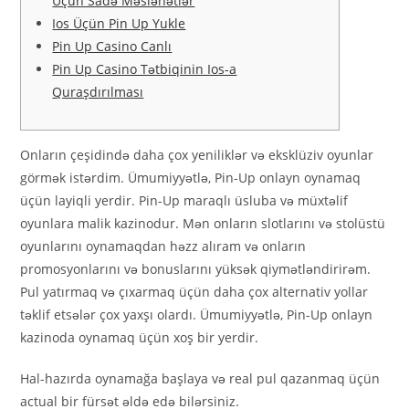
Üçün Sadə Məsləhətlər
Ios Üçün Pin Up Yukle
Pin Up Casino Canlı
Pin Up Casino Tətbiqinin Ios-a
Quraşdırılması
Onların çeşidində daha çox yeniliklər və eksklüziv oyunlar
görmək istərdim. Ümumiyyətlə, Pin-Up onlayn oynamaq
üçün layiqli yerdir. Pin-Up maraqlı üsluba və müxtəlif
oyunlara malik kazinodur. Mən onların slotlarını və stolüstü
oyunlarını oynamaqdan həzz alıram və onların
promosyonlarını və bonuslarını yüksək qiymətləndirirəm.
Pul yatırmaq və çıxarmaq üçün daha çox alternativ yollar
təklif etsələr çox yaxşı olardı. Ümumiyyətlə, Pin-Up onlayn
kazinoda oynamaq üçün xoş bir yerdir.
Hal-hazırda oynamağa başlaya və real pul qazanmaq üçün
actual bir fürsət əldə edə bilərsiniz.