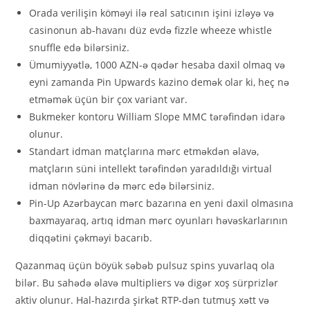
Orada verilişin köməyi ilə real satıcının işini izləyə və
casinonun ab-havanı düz evdə fizzle wheeze whistle
snuffle edə bilərsiniz.
Ümumiyyətlə, 1000 AZN-ə qədər hesaba daxil olmaq və
eyni zamanda Pin Upwards kazino demək olar ki, heç nə
etməmək üçün bir çox variant var.
Bukmeker kontoru William Slope MMC tərəfindən idarə
olunur.
Standart idman matçlarına mərc etməkdən əlavə,
matçların süni intellekt tərəfindən yaradıldığı virtual
idman növlərinə də mərc edə bilərsiniz.
Pin-Up Azərbaycan mərc bazarına en yeni daxil olmasına
baxmayaraq, artıq idman mərc oyunları həvəskarlarının
diqqətini çəkməyi bacarıb.
Qazanmaq üçün böyük səbəb pulsuz spins yuvarlaq ola
bilər. Bu sahədə əlavə multipliers və digər xoş sürprizlər
aktiv olunur. Hal-hazırda şirkət RTP-dən tutmuş xətt və