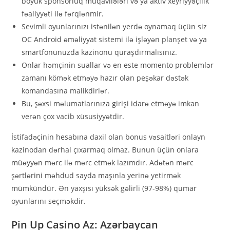
böyük sponsorluq müqavilələri və ya aktiv xeyriyyəçilik
fəaliyyəti ilə fərqlənmir.
Sevimli oyunlarınızı istənilən yerdə oynamaq üçün siz
ОС Android əməliyyat sistemi ilə işləyən planşet və ya
smartfonunuzda kazinonu quraşdırmalısınız.
Onlar həmçinin suallar və en este momento problemlər
zamanı kömək etməyə hazır olan peşəkar dəstək
komandasına malikdirlər.
Bu, şəxsi məlumatlarınıza girişi idarə etməyə imkan
verən çox vacib xüsusiyyətdir.
İstifadəçinin hesabına daxil olan bonus vəsaitləri onlayn
kazinodan dərhal çıxarmaq olmaz. Bunun üçün onlara
müəyyən mərc ilə mərc etmək lazımdır. Adətən mərc
şərtlərini məhdud sayda maşınla yerinə yetirmək
mümkündür. Ən yaxşısı yüksək gəlirli (97-98%) qumar
oyunlarını seçməkdir.
Pin Up Casino Az: Azərbaycan