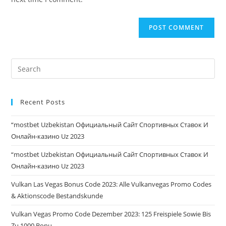
Recent Posts
“mostbet Uzbekistan Официальный Сайт Спортивных Ставок И
Онлайн-казино Uz 2023
“mostbet Uzbekistan Официальный Сайт Спортивных Ставок И
Онлайн-казино Uz 2023
Vulkan Las Vegas Bonus Code 2023: Alle Vulkanvegas Promo Codes
& Aktionscode Bestandskunde
Vulkan Vegas Promo Code Dezember 2023: 125 Freispiele Sowie Bis
Zu 1000 Bonu