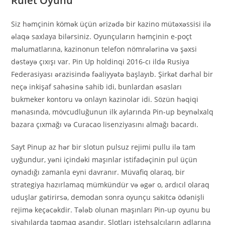
Rulet Oyunu
Siz həmçinin kömək üçün ərizədə bir kazino mütəxəssisi ilə
əlaqə saxlaya bilərsiniz. Oyunçuların həmçinin e-poçt
məlumatlarına, kazinonun telefon nömrələrinə və şəxsi
dəstəyə çıxışı var. Pin Up holdinqi 2016-cı ildə Rusiya
Federasiyası ərazisində fəaliyyətə başlayıb. Şirkət dərhal bir
neçə inkişaf sahəsinə sahib idi, bunlardan əsasları
bukmeker kontoru və onlayn kazinolar idi. Sözün həqiqi
mənasında, mövcudluğunun ilk aylarında Pin-up beynəlxalq
bazara çıxmağı və Curacao lisenziyasını almağı bacardı.
Sayt Pinup az hər bir slotun pulsuz rejimi pullu ilə tam
uyğundur, yəni içindəki maşınlar istifadəçinin pul üçün
oynadığı zamanla eyni davranır. Müvafiq olaraq, bir
strategiya hazırlamaq mümkündür və əgər o, ardıcıl olaraq
uduşlar gətirirsə, demodan sonra oyunçu sakitcə ödənişli
rejimə keçəcəkdir. Tələb olunan maşınları Pin-up oyunu bu
siyahılarda tapmaq asandır. Slotları istehsalçıların adlarına