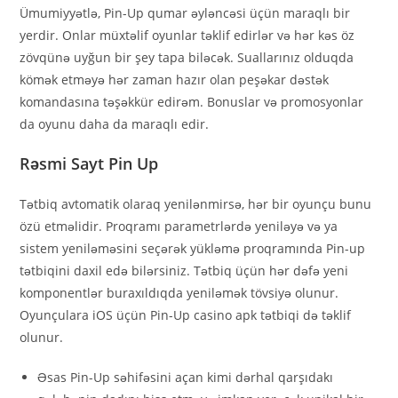
Ümumiyyətlə, Pin-Up qumar əyləncəsi üçün maraqlı bir
yerdir. Onlar müxtəlif oyunlar təklif edirlər və hər kəs öz
zövqünə uyğun bir şey tapa biləcək. Suallarınız olduqda
kömək etməyə hər zaman hazır olan peşəkar dəstək
komandasına təşəkkür edirəm. Bonuslar və promosyonlar
da oyunu daha da maraqlı edir.
Rəsmi Sayt Pin Up
Tətbiq avtomatik olaraq yenilənmirsə, hər bir oyunçu bunu
özü etməlidir. Proqramı parametrlərdə yeniləyə və ya
sistem yeniləməsini seçərək yükləmə proqramında Pin-up
tətbiqini daxil edə bilərsiniz. Tətbiq üçün hər dəfə yeni
komponentlər buraxıldıqda yeniləmək tövsiyə olunur.
Oyunçulara iOS üçün Pin-Up casino apk tətbiqi də təklif
olunur.
Əsas Pin-Up səhifəsini açan kimi dərhal qarşıdakı