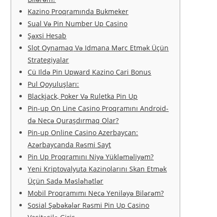
Kazino Proqramında Bukmeker
Sual Və Pin Number Up Casino
Şəxsi Hesab
Slot Oynamaq Və Idmana Mərc Etmək Üçün
Strategiyalar
Cü Ildə Pin Upward Kazino Cari Bonus
Pul Qoyuluşları:
Blackjack, Poker Və Ruletka Pin Up
Pin-up On Line Casino Proqramını Android-
də Necə Quraşdırmaq Olar?
Pin-up Online Casino Azerbaycan:
Azərbaycanda Rəsmi Sayt
Pin Up Proqramını Niyə Yükləməliyəm?
Yeni Kriptovalyuta Kazinolarını Skan Etmək
Üçün Sadə Məsləhətlər
Mobil Proqramımı Necə Yeniləyə Bilərəm?
Sosial Şəbəkələr Rəsmi Pin Up Casino