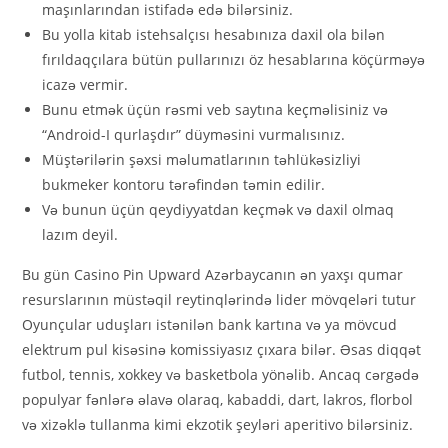
maşınlarından istifadə edə bilərsiniz.
Bu yolla kitab istehsalçısı hesabınıza daxil ola bilən
fırıldaqçılara bütün pullarınızı öz hesablarına köçürməyə
icazə vermir.
Bunu etmək üçün rəsmi veb saytına keçməlisiniz və
“Android-I qurlaşdır” düyməsini vurmalısınız.
Müştərilərin şəxsi məlumatlarının təhlükəsizliyi
bukmeker kontoru tərəfindən təmin edilir.
Və bunun üçün qeydiyyatdan keçmək və daxil olmaq
lazım deyil.
Bu gün Casino Pin Upward Azərbaycanın ən yaxşı qumar
resurslarının müstəqil reytinqlərində lider mövqeləri tutur
Oyunçular uduşları istənilən bank kartına və ya mövcud
elektrum pul kisəsinə komissiyasız çıxara bilər. Əsas diqqət
futbol, ​​tennis, xokkey və basketbola yönəlib. Ancaq cərgədə
populyar fənlərə əlavə olaraq, kabaddi, dart, lakros, florbol
və xizəklə tullanma kimi ekzotik şeyləri aperitivo bilərsiniz.