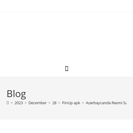
Blog
>
2023
>
December
>
28
>
PinUp apk
>
Azərbaycanda Rəsmi Say