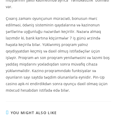
müştərinin şəxsi kabinetində ayrıca “Təhlükəsizlik” bölməsi
var.
Çıxarış zamanı oyunçunun müraciəti, bonusun mərc
edilməsi, ödəniş sisteminin qaydalarına və kazinonun
şərtlərinə uyğunluğu nəzərdən keçirilir. Nəzərə almaq
lazımdır ki, bank kartına köçürmələr 7 iş günü ərzində
həyata keçirilə bilər. Yüklənmiş proqram yalnız
qeydiyyatdan keçmiş və daxil olmuş istifadəçilər üçün
işləyir. Proqram ən son proqram yeniləməsini və lazımi boş
yaddaş miqdarını yoxladıqdan sonra müvafiq cihaza
yüklənməlidir. Kazino proqramındakı funksiyalar və
oyunların sayı saytda təqdim olunanlarla eynidir. Pin-Up
casino apk-ni endirdikdən sonra oyunçu daxil olmaq üçün
mövcud hesabdan istifadə edə bilər.
YOU MIGHT ALSO LIKE