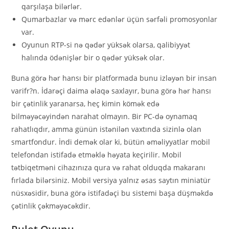
qarşılaşa bilərlər.
Qumarbazlar və mərc edənlər üçün sərfəli promosyonlar
var.
Oyunun RTP-si nə qədər yüksək olarsa, qalibiyyət
halında ödənişlər bir o qədər yüksək olar.
Buna görə hər hansı bir platformada bunu izləyən bir insan
varifr?n. İdarəçi daima əlaqə saxlayır, buna görə hər hansı
bir çətinlik yaranarsa, heç kimin kömək edə
bilməyəcəyindən narahat olmayın. Bir PC-də oynamaq
rahatlıqdır, amma günün istənilən vaxtında sizinlə olan
smartfondur. İndi demək olar ki, bütün əməliyyatlar mobil
telefondan istifadə etməklə həyata keçirilir. Mobil
tətbiqetməni cihazınıza qura və rahat olduqda makaranı
fırlada bilərsiniz. Mobil versiya yalnız əsas saytın miniatür
nüsxəsidir, buna görə istifadəçi bu sistemi başa düşməkdə
çətinlik çəkməyəcəkdir.