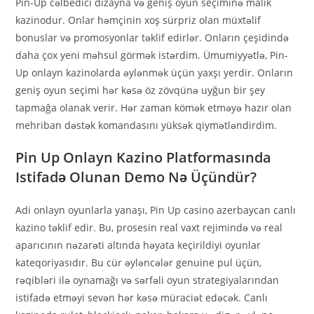
Pin-Up cəlbedici dizayna və geniş oyun seçiminə malik
kazinodur. Onlar həmçinin xoş sürpriz olan müxtəlif
bonuslar və promosyonlar təklif edirlər. Onların çeşidində
daha çox yeni məhsul görmək istərdim. Ümumiyyətlə, Pin-
Up onlayn kazinolarda əylənmək üçün yaxşı yerdir. Onların
geniş oyun seçimi hər kəsə öz zövqünə uyğun bir şey
tapmağa olanak verir. Hər zaman kömək etməyə hazır olan
mehriban dəstək komandasını yüksək qiymətləndirdim.
Pin Up Onlayn Kazino Platformasında
Istifadə Olunan Demo Nə Üçündür?
Adi onlayn oyunlarla yanaşı, Pin Up casino azerbaycan canlı
kazino təklif edir. Bu, prosesin real vaxt rejimində və real
aparıcının nəzarəti altında həyata keçirildiyi oyunlar
kateqoriyasıdır. Bu cür əyləncələr genuine pul üçün,
rəqibləri ilə oynamağı və sərfəli oyun strategiyalarından
istifadə etməyi sevən hər kəsə müraciət edəcək. Canlı