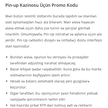
Pin-up Kazinosu Üçün Promo Kodu
Mən bütün sevimli slotlarımı burada tapdım və istənilən
vaxt oynamaqdan həzz ala bilərəm. Mən əlavə həyəcan
əlavə etmək üçün daha çox turnir və yarışlar görmək
istərdim. Ümumiyyətlə, Pin-Up istirahət və əyləncə üçün əla
yerdir. Pin-Up cəlbedici dizaynı və istifadəçi dostu interfeysi
olan kazinodur.
Bundan əlavə, oyunun bu versiyası ilə provayder
tərəfindən adjusting narahat olmayacaq.
Bazar kifayət qədər rəqabətlidir, buna görə də bu marka
xidmətlərinin keyfiyyətini daim artırır.
Hesab və balans avtomatik olaraq yeni güzgülərə
köçürülür.
Digər tərəfdən, bu, oyunçunun şəxsi hesabının yüksək
səviyyədə qorunmasını təmin edir.
Hal-hazırda şirkət RTP-dən tutmuş xətt və reellərin