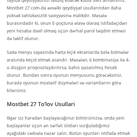
saytda qeydiyyatınızı təsdiq edəcək kodla SMS almalısınız.
Mostbet 27 com-da əvvəlki qeydiyyat üsullarından daha
yüksək təhlükəsizlik səviyyəsinə malikdir. Məsələ
burasındadır ki, onun E-poçtuna əlavə olaraq istifadəçidən
yeni hesaba daxil olmaq üçün dərhal parol təqdim etməsi
də təklif olunur.
Sadə menyu sayəsində hətta kiçik ekranlarda belə bölmələr
arasında keçid etmək asandır. Məsələn, 6 kombinasiya ilə 4-
ü düzgün proqnozlaşdırılırsa, bahis qazanılmış hesab
olunur. Bundan sonra oyunun menyusunu görəcəksiniz,
burada oyunun müxtəlif düymələri və variantlarını görə
bilərsiniz.
Mostbet 27 To’lov Usullari
Əgər siz haradan başlayacağınızı bilmirsinizsə, onda yeni
başlayanlar üçün ən sərfəli slotları vurğuladığımız
aşağıdakı cədvələ nəzər salın. Bütün oyunları istifadə etmək