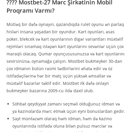
???? Mostbet-27 Mərc Şirkətinin Mobil
Proqramı Varmı?
Mütləq bir dəfə oynayın, qazandıqda rulet oyunu ən parlaq
hisləri insana yaşadan bir oyundur. Kart oyunları, əsas
poker, blekcek və kart oyunlarının digər variantları müxtəlif
rejimləri sınamaq istəyən kart oyunlarını sevənlər üçün çox
maraqlı olacaq. Qumar oyunçususunuzsa və kart oyunlarını
sevirsinizsə, oynamağa çalışın. Mostbet bukmeyker 30-dan
çox idmanın bütün rəsmi tədbirlərini əhatə edir və öz
istifadəçilərinə hər bir matç üçün yüksək əmsallar və
müxtəlif bazarlar təklif edir. Mostbet ilk dəfə onlayn
bukmeyker bazarına 2009-cu ildə daxil olub.
Söhbət qeydiyyat zamanı seçməli olduğunuz idman və
ya kazinolarda mərc etmək üçün eyni bonuslardan gedir.
Sayt müntəzəm olaraq həm idman, həm də kazino
oyunlarında istifadə oluna bilən pulsuz mərclər və