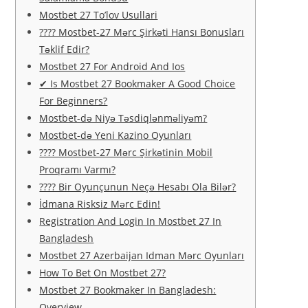
Mostbet 27 To’lov Usullari
???? Mostbet-27 Mərc Şirkəti Hansı Bonusları
Təklif Edir?
Mostbet 27 For Android And Ios
✔ Is Mostbet 27 Bookmaker A Good Choice
For Beginners?
Mostbet-də Niyə Təsdiqlənməliyəm?
Mostbet-də Yeni Kazino Oyunları
???? Mostbet-27 Mərc Şirkətinin Mobil
Proqramı Varmı?
???? Bir Oyunçunun Neçə Hesabı Ola Bilər?
İdmana Risksiz Mərc Edin!
Registration And Login In Mostbet 27 In
Bangladesh
Mostbet 27 Azerbaijan Idman Mərc Oyunları
How To Bet On Mostbet 27?
Mostbet 27 Bookmaker In Bangladesh:
Overview