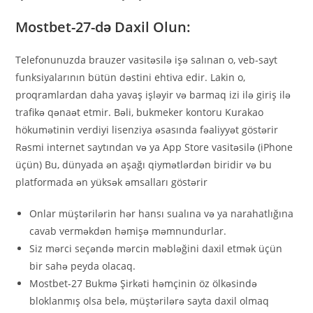
Mostbet-27-də Daxil Olun:
Telefonunuzda brauzer vasitəsilə işə salınan o, veb-sayt
funksiyalarının bütün dəstini ehtiva edir. Lakin o,
proqramlardan daha yavaş işləyir və barmaq izi ilə giriş ilə
trafikə qənaət etmir. Bəli, bukmeker kontoru Kurakao
hökumətinin verdiyi lisenziya əsasında fəaliyyət göstərir
Rəsmi internet saytından və ya App Store vasitəsilə (iPhone
üçün) Bu, dünyada ən aşağı qiymətlərdən biridir və bu
platformada ən yüksək əmsalları göstərir
Onlar müştərilərin hər hansı sualına və ya narahatlığına
cavab verməkdən həmişə məmnundurlar.
Siz mərci seçəndə mərcin məbləğini daxil etmək üçün
bir sahə peyda olacaq.
Mostbet-27 Bukmə Şirkəti həmçinin öz ölkəsində
bloklanmış olsa belə, müştərilərə sayta daxil olmaq