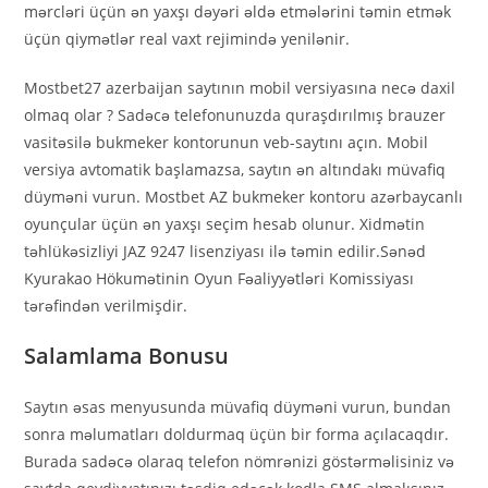
mərcləri üçün ən yaxşı dəyəri əldə etmələrini təmin etmək
üçün qiymətlər real vaxt rejimində yenilənir.
Mostbet27 azerbaijan saytının mobil versiyasına necə daxil
olmaq olar ? Sadəcə telefonunuzda quraşdırılmış brauzer
vasitəsilə bukmeker kontorunun veb-saytını açın. Mobil
versiya avtomatik başlamazsa, saytın ən altındakı müvafiq
düyməni vurun. Mostbet AZ bukmeker kontoru azərbaycanlı
oyunçular üçün ən yaxşı seçim hesab olunur. Xidmətin
təhlükəsizliyi JAZ 9247 lisenziyası ilə təmin edilir.Sənəd
Kyurakao Hökumətinin Oyun Fəaliyyətləri Komissiyası
tərəfindən verilmişdir.
Salamlama Bonusu
Saytın əsas menyusunda müvafiq düyməni vurun, bundan
sonra məlumatları doldurmaq üçün bir forma açılacaqdır.
Burada sadəcə olaraq telefon nömrənizi göstərməlisiniz və