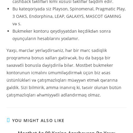
cashback təklifləri kimi xüsusi təkliflər təqdim edir.
Bu kateqoriyada siz Playson, Spinomenal, Pragmatic Play,
3 OAKS, Endorphina, LEAP, GALAXYS, MASCOT GAMING
və s.
Bukmeker kontoru qeydiyyatdan keçdikdən sonra
oyunçuların hesablarını yoxlamır.
Yaxşı, mərclər yerləşdirsəniz, hər bir mərc sadiqlik
proqramına bonus xalları gətirəcək, bu da başqa bir
səxavətli bonusla dəyişdirilə bilər. Mostbet bukmeker
kontorunun icmalını ümumiləşdirmək üçün biz əsas
üstünlükləri və çatışmazlıqları müəyyən etmək qərarına
gəldik. Sizi bilmirik, amma inanırıq ki, təsvir olunan bütün
çatışmazlıqları əhəmiyyətli adlandırmaq olmaz.
YOU MIGHT ALSO LIKE