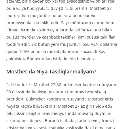
etsəniz, bir o qədər çox xal toplayacaqsınız və onları real
pula və ya hədiyyələrə dəyişdirə bilərsiniz! Mostbet-27
mərc şirkəti müştərilərinə bir sıra bonuslar və
promosyonlar da təklif edir. Sayt müntəzəm olaraq həm
idman, həm də kazino oyunlarında istifadə oluna bilən
pulsuz mərclər və cashback təklifləri kimi xüsusi təkliflər
təqdim edir. Siz bütün yeni müştəriləri 550 AZN dollarına
qədər 125% bonusla mükafatlandıran səxavətli Xoş
gəlmisiniz Bonusundan istifadə edə bilərsiniz.
Mostbet-də Niyə Təsdiqlənməliyəm?
Fakt budur ki, Mostbet 27 AZ bukmeker kontoru dünyanın
93 ölkəsində fəaliyyət göstərən tanınmış beynəlxalq
brenddir. Bukmeker kontorunun saytında Mostbet giriş
həyata keçirə biləcəksiniz. Mostbet 27 az giris əldə edə
biləcəksinizsaytın əsas menyusunda müvafiq düyməni
sıxaraq hesabınıza. Burada istifadəçi adınızı və şifrənizi
göstərməli və ya sosial şəbəkə vasitəsilə daxil olmalısınız.