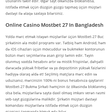
üsullarını təklif edir. Əgər sayt ölkənizdə bloklanıbsa,
istifadə etmək üçün düzgün güzgü tapmaq üçün müştəri
dəstəyi ilə əlaqə saxlaya bilərsiniz.
Online Casino Mostbet 27 In Bangladesh
Yolda mərc etmək istəyən müştərilər üçün Mostbet-27 Buc
şirkətinin əla mobil proqramı var. Tətbiq həm Android, həm
də iOS cihazları üçün mövcuddur və bukmeker kontorunun
bütün mərc seçimlərinə asan girişi təmin edir. Təyin
olunmuş vaxtda hesabını artır və mistik frispinlər, dəhşətli
dərəcədə yüksək fribetlər və ya depozitinin yüksək faizlərini
hədiyyə olaraq əldə et! Seçilmiş matçlara mərc edin və
uduzsanız, mərcinizin 100%-ni bonus hesabınıza qaytarın!
Mostbet-27 Bukmə Şirkəti həmçinin öz ölkəsində bloklanmış
olsa belə, müştərilərə sayta daxil olmaq imkanı verən rəsmi
veb-sayt güzgülərinə malikdir. Şirkətin müştəri dəstəyi
komandası müştərilərə istifadə etmək üçün düzgün
güzgünü tapmaqda kömək edə bilər.