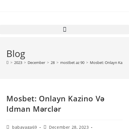
Blog
>
2023
>
December
>
28
>
mostbet az 90
>
Mosbet: Onlayn Kazin
Mosbet: Onlayn Kazino Və
Idman Mərclər
babayaga69
December 28, 2023