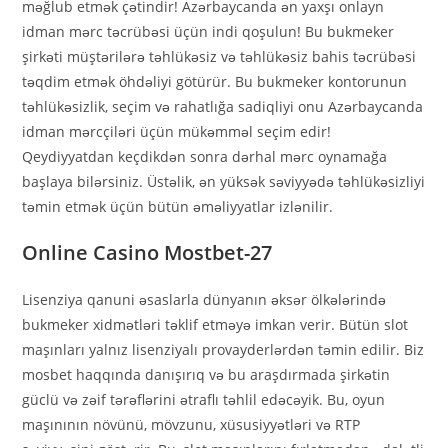
məğlub etmək çətindir! Azərbaycanda ən yaxşı onlayn
idman mərc təcrübəsi üçün indi qoşulun! Bu bukmeker
şirkəti müştərilərə təhlükəsiz və təhlükəsiz bahis təcrübəsi
təqdim etmək öhdəliyi götürür. Bu bukmeker kontorunun
təhlükəsizlik, seçim və rahatlığa sadiqliyi onu Azərbaycanda
idman mərcçiləri üçün mükəmməl seçim edir!
Qeydiyyatdan keçdikdən sonra dərhal mərc oynamağa
başlaya bilərsiniz. Üstəlik, ən yüksək səviyyədə təhlükəsizliyi
təmin etmək üçün bütün əməliyyatlar izlənilir.
Online Casino Mostbet-27
Lisenziya qanuni əsaslarla dünyanın əksər ölkələrində
bukmeker xidmətləri təklif etməyə imkan verir. Bütün slot
maşınları yalnız lisenziyalı provayderlərdən təmin edilir. Biz
mosbet haqqında danışırıq və bu araşdırmada şirkətin
güclü və zəif tərəflərini ətraflı təhlil edəcəyik. Bu, oyun
maşınının növünü, mövzunu, xüsusiyyətləri və RTP