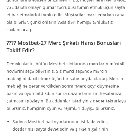
və ədalətli onlayn qumar təcrübəsi təmin etmək üçün sayta
etibar etmələrini təmin edir. Müştərilər mərc edərkən rahat
ola bilərlər, çünki onların vəsaitləri həmişə təhlükəsiz
saxlanılacaq.
???? Mostbet-27 Mərc Şirkəti Hansı Bonusları
Təklif Edir?
Demək olar ki, bütün Mostbet slotlarında mərclərin müxtəlif
növlərini seçə bilərsiniz. Siz mərci seçəndə mərcin
məbləğini daxil etmək üçün bir sahə peyda olacaq. Mərcin
məbləğinə qərar verdikdən sonra “Mərc qoy” düyməsinə
basın və oyun bitdikdən sonra qazanclarınızın hesabınıza
çatmasını gözləyin. Bu addımlar istədiyiniz qədər təkrarlaya
bilərsiniz, həmçinin oyun və rejimləri dəyişə bilərsiniz.
Sadəcə Mostbet partnyorlarından istifadə edin ,
dostlarınızı sayta dəvət edin və şirkətin gəlirinin