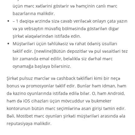
üçün mərc xətlərini göstərir və həmçinin canlı mərc
bazarlarına malikdir.
– 1 dəqiqə ərzində sizə cavab veriləcək onlayn çata yazın
və ya vebsaytın müvafiq bölməsində göstərilən digər
şirkət əlaqələrindən istifadə edin.
Müştəriləri üçün təhlükəsiz və rahat ödəniş üsulları
təklif edir. [newline]Bütün depozitlər və pul vəsaitləri tez
bir zamanda emal edilir, beləliklə siz dərhal mərc
oynamağa başlaya bilərsiniz.
Şirkət pulsuz mərclər və cashback təklifləri kimi bir neçə
bonus və promosyonlar təklif edir. Bunlar həm idman, həm
də kazino oyunlarında istifadə edilə bilər. O, həm Android,
həm də iOS cihazları üçün mövcuddur və bukmeker
kontorunun bütün mərc seçimlərinə asan girişi təmin edir.
Bəli, Mostbet mərc oyunları şirkəti müştəriləri arasında əla
reputasiyaya malikdir.