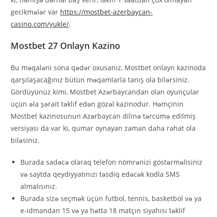
gecikmələr var
https://mostbet-azerbaycan-
casino.com/yukle/
.
Mostbet 27 Onlayn Kazino
Bu məqaləni sona qədər oxusanız, Mostbet onlayn kazinoda
qarşılaşacağınız bütün məqamlarla tanış ola bilərsiniz.
Gördüyünüz kimi, Mostbet Azərbaycandan olan oyunçular
üçün əla şərait təklif edən gözəl kazinodur. Həmçinin
Mostbet kazinosunun Azərbaycan dilinə tərcümə edilmiş
versiyası da var ki, qumar oynayan zaman daha rahat ola
biləsiniz.
Burada sadəcə olaraq telefon nömrənizi göstərməlisiniz
və saytda qeydiyyatınızı təsdiq edəcək kodla SMS
almalısınız.
Burada sizə seçmək üçün futbol, tennis, basketbol və ya
e-idmandan 15 və ya hətta 18 matçın siyahısı təklif