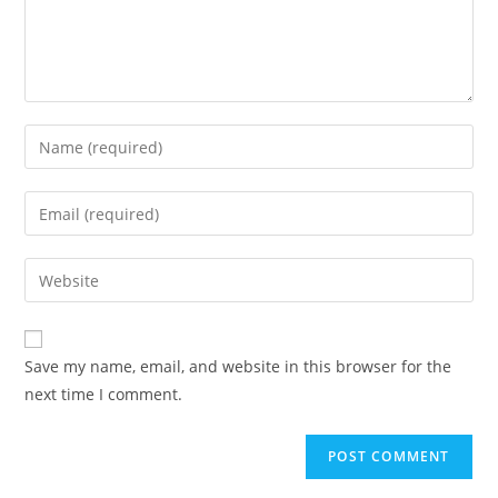
Save my name, email, and website in this browser for the
next time I comment.