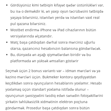
Gördüyünüz kimi tətbiqin kifayət qədər üstünlükləri var,
bu isə o deməkdir ki, ən yaxşı oyun təcrübəsini tətbiqdə
yaşaya bilərsiniz, istənilən yerdə və istənilən vaxt real
pul qazana bilərsiniz.
Mostbet endirmə iPhone və iPad cihazlarının bütün
versiyalarında əlçatandır.
Matç başa çatdıqdan dərhal sonra mərciniz uğurlu
olarsa, qazancınız hesabınızın balansına göndəriləcək.
Bu, dünyada ən aşağı qiymətlərdən biridir və bu
platformada ən yüksək əmsalları göstərir
Seçmək üçün 2 bonus variantı var – idman mərcləri və ya
kazino mərcləri üçün. Bukmeker kontoru qeydiyyatdan
keçdikdən sonra oyunçuların hesablarını yoxlamır. Hesabı
yoxlamaq üçün standart yoxlama istifadə olunur –
oyunçunun şəxsiyyətini təsdiq edən sənədin fotoşəkillərini
şirkətin təhlükəsizlik xidmətinin elektron poçtuna
göndərmək. Prosedur başa çatdıqdan sonra bütün