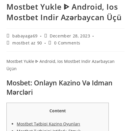
Mostbet Yukle ᐈ Android, Ios
Mostbet Indir Azərbaycan Üçü
babayaga69
December 28, 2023
mostbet az 90
0 Comments
Mostbet Yukle ᐈ Android, Ios Mostbet Indir Azərbaycan
Üçün
Mosbet: Onlayn Kazino Və Idman
Mərcləri
Content
Mostbet Tətbiqi Kazino Oyunları