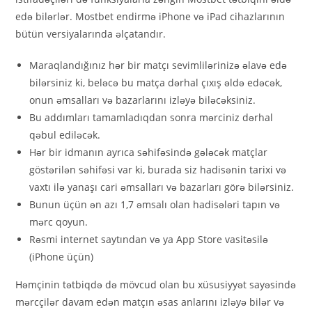
edə bilərlər. Mostbet endirmə iPhone və iPad cihazlarının
bütün versiyalarında əlçatandır.
Maraqlandığınız hər bir matçı sevimlilərinizə əlavə edə
bilərsiniz ki, beləcə bu matça dərhal çıxış əldə edəcək,
onun əmsalları və bazarlarını izləyə biləcəksiniz.
Bu addımları tamamladıqdan sonra mərciniz dərhal
qəbul ediləcək.
Hər bir idmanın ayrıca səhifəsində gələcək matçlar
göstərilən səhifəsi var ki, burada siz hadisənin tarixi və
vaxtı ilə yanaşı cari əmsalları və bazarları görə bilərsiniz.
Bunun üçün ən azı 1,7 əmsalı olan hadisələri tapın və
mərc qoyun.
Rəsmi internet saytından və ya App Store vasitəsilə
(iPhone üçün)
Həmçinin tətbiqdə də mövcud olan bu xüsusiyyət sayəsində
mərcçilər davam edən matçın əsas anlarını izləyə bilər və