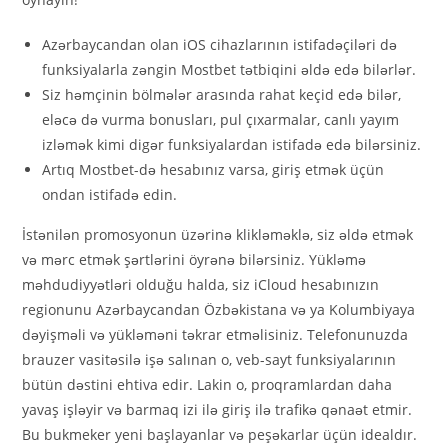
Azərbaycandan olan iOS cihazlarının istifadəçiləri də
funksiyalarla zəngin Mostbet tətbiqini əldə edə bilərlər.
Siz həmçinin bölmələr arasında rahat keçid edə bilər,
eləcə də vurma bonusları, pul çıxarmalar, canlı yayım
izləmək kimi digər funksiyalardan istifadə edə bilərsiniz.
Artıq Mostbet-də hesabınız varsa, giriş etmək üçün
ondan istifadə edin.
İstənilən promosyonun üzərinə klikləməklə, siz əldə etmək
və mərc etmək şərtlərini öyrənə bilərsiniz. Yükləmə
məhdudiyyətləri olduğu halda, siz iCloud hesabınızın
regionunu Azərbaycandan Özbəkistana və ya Kolumbiyaya
dəyişməli və yükləməni təkrar etməlisiniz. Telefonunuzda
brauzer vasitəsilə işə salınan o, veb-sayt funksiyalarının
bütün dəstini ehtiva edir. Lakin o, proqramlardan daha
yavaş işləyir və barmaq izi ilə giriş ilə trafikə qənaət etmir.
Bu bukmeker yeni başlayanlar və peşəkarlar üçün idealdır.