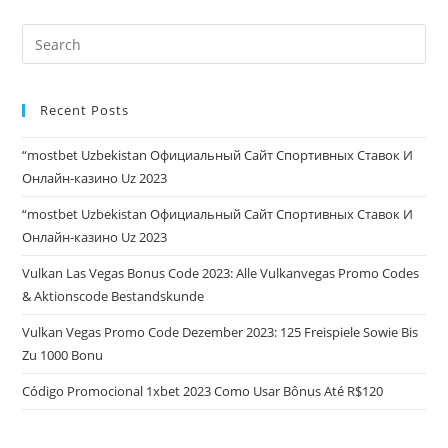
Recent Posts
“mostbet Uzbekistan Официальный Сайт Спортивных Ставок И
Онлайн-казино Uz 2023
“mostbet Uzbekistan Официальный Сайт Спортивных Ставок И
Онлайн-казино Uz 2023
Vulkan Las Vegas Bonus Code 2023: Alle Vulkanvegas Promo Codes
& Aktionscode Bestandskunde
Vulkan Vegas Promo Code Dezember 2023: 125 Freispiele Sowie Bis
Zu 1000 Bonu
Código Promocional 1xbet 2023 Como Usar Bônus Até R$120