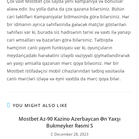
Çox vaxt Mostbet çox sayda yeni kampaniya və bonuslar
əlavə edir, bu yolla daha da çox qazana bilərsiniz. Bütün
cari təklifləri Kampaniyalar bölməsində görə bilərsiniz. Hər
bir idmanın ayrıca səhifəsində gələcək matçlar göstərilən
səhifəsi var ki, burada siz hadisənin tarixi və vaxtı ilə yanaşı
cari əmsalları və bazarları görə bilərsiniz. Tətbiqdə
həmçinin canlı yayım funksiyası var ki, oyunçuların
meydançadakı hərəkətini izləyib vəziyyəti qiymətləndirərək
ən yaxşı əmsalla qazanan mərc qoya biləsiniz. Hər bir
Mostbet istifadəçisi mobil cihazlarından tətbiq vasitəsilə
canlı mərcləri izləyə və eyni vaxtda da mərc qoya bilər.
YOU MIGHT ALSO LIKE
Mostbet Az-90 Kazino Azerbaycan Ən Yaxşı
Bukmeyker Rəsmi S
December 28, 2023