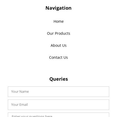
Navigation
Home
Our Products
About Us
Contact Us
Queries