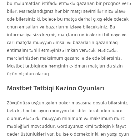
bu məlumatdan istifadə etməklə qazanan bir proqnoz verə
bilər. Maraqlandığınız hər bir matçı sevimlilərinizə əlavə
edə bilərsiniz ki, beləcə bu matça dərhal çıxış əldə edəcək,
onun əmsalları və bazarlarını izləyə biləcəksiniz. Bu
informasiya sizə keçmiş matçların nəticələrini bilməyə və
cari matçda müəyyən əmsal və bazarların qazanmaq
ehtimalını təhlil etməyinizə imkan verəcək. Nəticədə,
mərclərinizdən maksimum qazancı əldə edə bilərsiniz.
Mostbet tətbiqində həmçinin e-idman matçları da sizin
üçün əlçatan olacaq.
Mostbet Tətbiqi Kazino Oyunları
Zövqünüzə uyğun gələn poker masasına qoşula bilərsiniz,
belə ki, hər bir oyun müəyyən bir diler tərəfindən idarə
olunur, eləcə də müəyyən minimum və maksimum mərc
məbləğləri mövcuddur. Gördüyünüz kimi tətbiqin kifayət
qədər üstünlükləri var, bu isə o deməkdir ki, ən yaxşı oyun