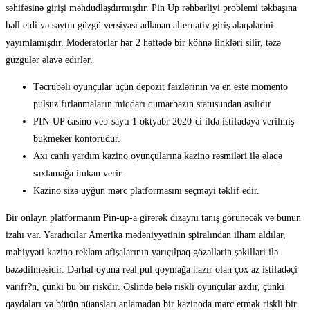
səhifəsinə girişi məhdudlaşdırmışdır. Pin Up rəhbərliyi problemi təkbaşına
həll etdi və saytın güzgü versiyası adlanan alternativ giriş əlaqələrini
yayımlamışdır. Moderatorlar hər 2 həftədə bir köhnə linkləri silir, təzə
güzgülər əlavə edirlər.
Təcrübəli oyunçular üçün depozit faizlərinin və en este momento
pulsuz fırlanmaların miqdarı qumarbazın statusundan asılıdır
PIN-UP casino veb-saytı 1 oktyabr 2020-ci ildə istifadəyə verilmiş
bukmeker kontorudur.
Axı canlı yardım kazino oyunçularına kazino rəsmiləri ilə əlaqə
saxlamağa imkan verir.
Kazino sizə uyğun mərc platformasını seçməyi təklif edir.
Bir onlayn platformanın Pin-up-a girərək dizaynı tanış görünəcək və bunun
izahı var. Yaradıcılar Amerika mədəniyyətinin spiralından ilham aldılar,
mahiyyəti kazino reklam afişalarının yarıçılpaq gözəllərin şəkilləri ilə
bəzədilməsidir. Dərhal oyuna real pul qoymağa hazır olan çox az istifadəçi
varifr?n, çünki bu bir riskdir. Əslində belə riskli oyunçular azdır, çünki
qaydaları və bütün nüansları anlamadan bir kazinoda mərc etmək riskli bir