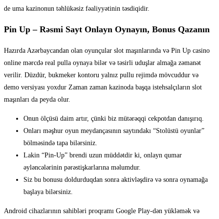
de uma kazinonun təhlükəsiz fəaliyyətinin təsdiqidir.
Pin Up – Rəsmi Sayt Onlayn Oynayın, Bonus Qazanın
Hazırda Azərbaycandan olan oyunçular slot maşınlarında və Pin Up casino
online mərcdə real pulla oynaya bilər və təsirli uduşlar almağa zəmanət
verilir. Düzdür, bukmeker kontoru yalnız pullu rejimdə mövcuddur və
demo versiyası yoxdur Zaman zaman kazinoda başqa istehsalçıların slot
maşınları da peyda olur.
Onun ölçüsü daim artır, çünki biz mütərəqqi cekpotdan danışırıq.
Onları məşhur oyun meydançasının saytındakı “Stolüstü oyunlar”
bölməsində tapa bilərsiniz.
Lakin “Pin-Up” brendi uzun müddətdir ki, onlayn qumar
əyləncələrinin pərəstişkarlarına məlumdur.
Siz bu bonusu doldurduqdan sonra aktivləşdirə və sonra oynamağa
başlaya bilərsiniz.
Android cihazlarının sahibləri proqramı Google Play-dən yükləmək və