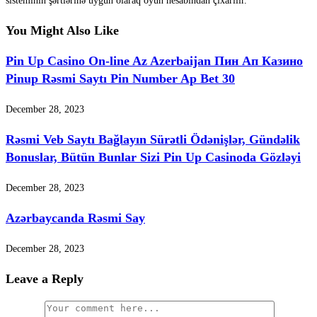
sisteminin şərtlərinə uyğun olaraq oyun hesabından çıxarılır.
You Might Also Like
Pin Up Casino On-line Az Azerbaijan Пин Ап Казино
Pinup Rəsmi Saytı Pin Number Ap Bet 30
December 28, 2023
Rəsmi Veb Saytı Bağlayın️ Sürətli Ödənişlər, Gündəlik
Bonuslar, Bütün Bunlar Sizi Pin Up Casinoda Gözləyi
December 28, 2023
Azərbaycanda Rəsmi Say
December 28, 2023
Leave a Reply