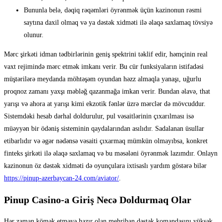
Bununla belə, dəqiq rəqəmləri öyrənmək üçün kazinonun rəsmi
saytına daxil olmaq və ya dəstək xidməti ilə əlaqə saxlamaq tövsiyə
olunur.
Mərc şirkəti idman tədbirlərinin geniş spektrini təklif edir, həmçinin real
vaxt rejimində mərc etmək imkanı verir. Bu cür funksiyaların istifadəsi
müştərilərə meydanda möhtəşəm oyundan həzz almaqla yanaşı, uğurlu
proqnoz zamanı yaxşı məbləğ qazanmağa imkan verir. Bundan əlavə, that
yarışı və ahora at yarışı kimi ekzotik fənlər üzrə mərclər də mövcuddur.
Sistemdəki hesab dərhal doldurulur, pul vəsaitlərinin çıxarılması isə
müəyyən bir ödəniş sisteminin qaydalarından asılıdır. Sadalanan üsullar
etibarlıdır və əgər nədənsə vəsaiti çıxarmaq mümkün olmayıbsa, konkret
finteks şirkəti ilə əlaqə saxlamaq və bu məsələni öyrənmək lazımdır. Onlayn
kazinonun öz dəstək xidməti də oyunçulara ixtisaslı yardım göstərə bilər
https://pinup-azerbaycan-24.com/aviator/
.
Pinup Casino-a Giriş Necə Doldurmaq Olar
Hər zaman kömək etməyə hazır olan mehriban dəstək komandasını yüksək