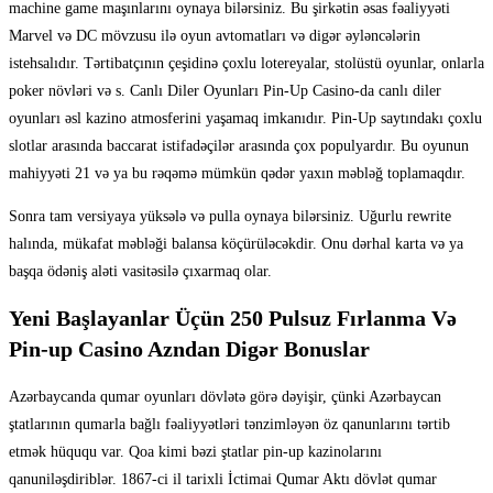
machine game maşınlarını oynaya bilərsiniz. Bu şirkətin əsas fəaliyyəti
Marvel və DC mövzusu ilə oyun avtomatları və digər əyləncələrin
istehsalıdır. Tərtibatçının çeşidinə çoxlu lotereyalar, stolüstü oyunlar, onlarla
poker növləri və s. Canlı Diler Oyunları Pin-Up Casino-da canlı diler
oyunları əsl kazino atmosferini yaşamaq imkanıdır. Pin-Up saytındakı çoxlu
slotlar arasında baccarat istifadəçilər arasında çox populyardır. Bu oyunun
mahiyyəti 21 və ya bu rəqəmə mümkün qədər yaxın məbləğ toplamaqdır.
Sonra tam versiyaya yüksələ və pulla oynaya bilərsiniz. Uğurlu rewrite
halında, mükafat məbləği balansa köçürüləcəkdir. Onu dərhal karta və ya
başqa ödəniş aləti vasitəsilə çıxarmaq olar.
Yeni Başlayanlar Üçün 250 Pulsuz Fırlanma Və
Pin-up Casino Azndan Digər Bonuslar
Azərbaycanda qumar oyunları dövlətə görə dəyişir, çünki Azərbaycan
ştatlarının qumarla bağlı fəaliyyətləri tənzimləyən öz qanunlarını tərtib
etmək hüququ var. Qoa kimi bəzi ştatlar pin-up kazinolarını
qanuniləşdiriblər. 1867-ci il tarixli İctimai Qumar Aktı dövlət qumar