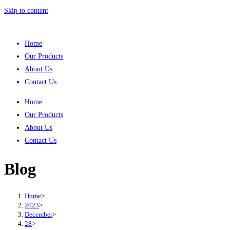
Skip to content
Home
Our Products
About Us
Contact Us
Home
Our Products
About Us
Contact Us
Blog
Home
>
2023
>
December
>
28
>