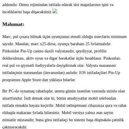
addımdır. Demo rejimindən istifadə edərək slot maşınlarının işini və
incəliklərini başa düşəcəksiniz
.
Məlumat:
Mərc, pul çıxara bilmək üçün oyunçunun etməli olduğu mərclərin minimum
sayıdır. Məsələn, mərc x25-dirsə, oyunçu barabanı 25 fırlatmalıdır.
Pinkoinlər Pin-Up casino daxili valyutasıdır, qeydiyyat, profilin
doldurulması, aktiv oyun və digər hərəkətlər üçün hesablanır. Pinkonları
real pul və qiymətli hədiyyələrlə dəyişdirmək olar. Valyuta məzənnəsi
istifadəçinin statusundan (ünvanından) asılıdır. IOS istifadəçiləri Pin-Up
proqramını Apple Store-dan yükləyə bilərlər.
Bir PC-də oynamaq rahatlıqdır, amma günün istənilən vaxtında sizinlə olan
smartfondur. İndi demək olar ki, bütün əməliyyatlar mobil telefondan
istifadə etməklə həyata keçirilir. Mobil tətbiqetməni cihazınıza qura və rahat
olduqda makaranı fırlada bilərsiniz. Mobil versiya yalnız əsas saytın
miniatür nüsxəsidir, buna görə istifadəçi bu sistemi başa düşməkdə çətinlik
çəkməyəcəkdir.