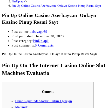
PinUp apk
>
Pin Up Online Casino Azerbaycan ️ Onlayn Kazino Pinup Rəsmi Sayt
Pin Up Online Casino Azerbaycan ️ Onlayn
Kazino Pinup Rəsmi Sayt
Post author:
babayaga69
Post published:
December 28, 2023
Post category:
PinUp apk
Post comments:
0 Comments
Pin Up Online Casino Azerbaycan ️ Onlayn Kazino Pinup Rəsmi Saytı
Pin Up On The Internet Casino Online Slot
Machines Evaluatio
Content
Demo Rejimində Slotları Pulsuz Oynayın
Məlumat: