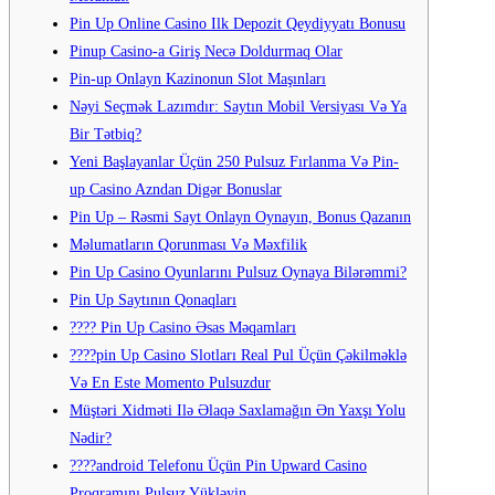
Pin Up Online Casino Ilk Depozit Qeydiyyatı Bonusu
Pinup Casino-a Giriş Necə Doldurmaq Olar
Pin-up Onlayn Kazinonun Slot Maşınları
Nəyi Seçmək Lazımdır: Saytın Mobil Versiyası Və Ya
Bir Tətbiq?
Yeni Başlayanlar Üçün 250 Pulsuz Fırlanma Və Pin-
up Casino Azndan Digər Bonuslar
Pin Up – Rəsmi Sayt Onlayn Oynayın, Bonus Qazanın
Məlumatların Qorunması Və Məxfilik
Pin Up Casino Oyunlarını Pulsuz Oynaya Bilərəmmi?
Pin Up Saytının Qonaqları
???? Pin Up Casino Əsas Məqamları
????pin Up Casino Slotları Real Pul Üçün Çəkilməklə
Və En Este Momento Pulsuzdur
Müştəri Xidməti Ilə Əlaqə Saxlamağın Ən Yaxşı Yolu
Nədir?
????android Telefonu Üçün Pin Upward Casino
Proqramını Pulsuz Yükləyin