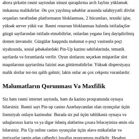
ahora şirkətin rəsmi saytından xüsusi quraşdırma arch faylını yükləmək
imkanına malikdirlər. Ən çox yayılmış səbəblər arasında səlahiyyətli dövlət
orqanları tərəfindən platformanın bloklanması, 2 hücumları, texniki işlər,
yüksək server yükü var. Rəsmi resursun bloklanması halında istifadəçilər
güzgü saytlarından istifadə etməlidirlər, onlardan yeganə fərq dəyişdirilmiş
domen ünvanıdır. Güzgülər haqqında məlumat e-poçt vasitəsilə poçt
siyahısında, sosial şəbəkələrdəki Pin-Up kazino səhifələrində, tematik
saytlarda və forumlarda verilir. Oyun slotlarını seçərkən müştərilər slot
maşınlarının qaytarılma faizini əsas götürməlidirlər. Yüksək dispersiyaya
malik slotlar tez-tez qalib gəlmir, lakin onlar ən çox cekpotu vuranlardır.
Məlumatların Qorunması Və Məxfilik
Siz həm rəsmi internet saytında, həm də kazino proqramında oynaya
bilərsiniz. Rəsmi sayt Pin-up casino Azərbaycandan olan oyunçular üçün
lisenziyalı onlayn kazinodur. Burada siz pul üçün təhlükəsiz oynaya və
uduşlarınızı karta və ya digər ödəniş alətlərinə çıxara biləcəyinizə əmin ola
bilərsiniz. Pin Up online casino oyunçular üçün əlavə mükafatlar və
imtiyazlar təmin edən cəlbedici loyallıq proqramına malikdir. Hesabın