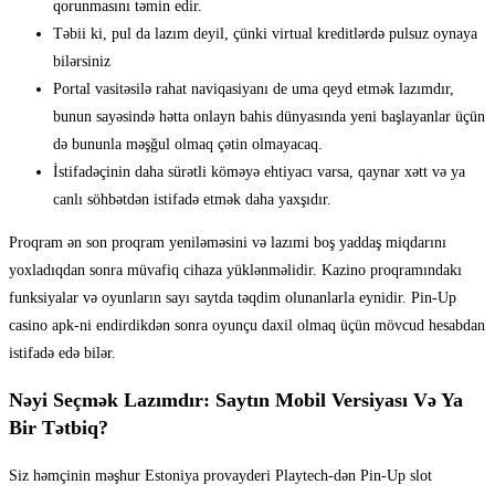
qorunmasını təmin edir.
Təbii ki, pul da lazım deyil, çünki virtual kreditlərdə pulsuz oynaya
bilərsiniz
Portal vasitəsilə rahat naviqasiyanı de uma qeyd etmək lazımdır,
bunun sayəsində hətta onlayn bahis dünyasında yeni başlayanlar üçün
də bununla məşğul olmaq çətin olmayacaq.
İstifadəçinin daha sürətli köməyə ehtiyacı varsa, qaynar xətt və ya
canlı söhbətdən istifadə etmək daha yaxşıdır.
Proqram ən son proqram yeniləməsini və lazımi boş yaddaş miqdarını
yoxladıqdan sonra müvafiq cihaza yüklənməlidir. Kazino proqramındakı
funksiyalar və oyunların sayı saytda təqdim olunanlarla eynidir. Pin-Up
casino apk-ni endirdikdən sonra oyunçu daxil olmaq üçün mövcud hesabdan
istifadə edə bilər.
Nəyi Seçmək Lazımdır: Saytın Mobil Versiyası Və Ya
Bir Tətbiq?
Siz həmçinin məşhur Estoniya provayderi Playtech-dən Pin-Up slot