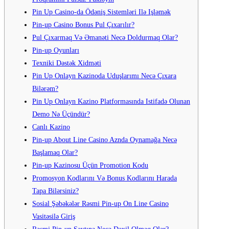
Pin Up Casino-da Ödəniş Sistemləri Ilə Işləmək
Pin-up Casino Bonus Pul Çıxarılır?
Pul Çıxarmaq Və Əmanəti Necə Doldurmaq Olar?
Pin-up Oyunları
Texniki Dəstək Xidməti
Pin Up Onlayn Kazinoda Uduşlarımı Necə Çıxara
Bilərəm?
Pin Up Onlayn Kazino Platformasında Istifadə Olunan
Demo Nə Üçündür?
Canlı Kazino
Pin-up About Line Casino Aznda Oynamağa Necə
Başlamaq Olar?
Pin-up Kazinosu Üçün Promotion Kodu
Promosyon Kodlarını Və Bonus Kodlarını Harada
Tapa Bilərsiniz?
Sosial Şəbəkələr Rəsmi Pin-up On Line Casino
Vasitəsilə Giriş