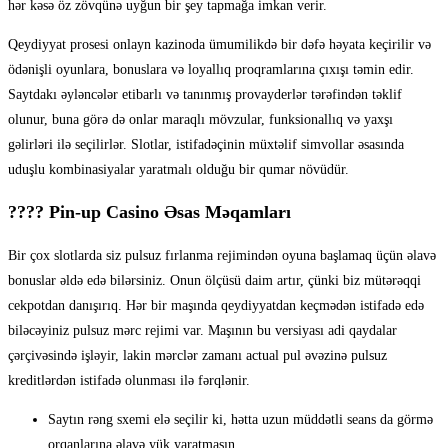
hər kəsə öz zövqünə uyğun bir şey tapmağa imkan verir.
Qeydiyyat prosesi onlayn kazinoda ümumilikdə bir dəfə həyata keçirilir və
ödənişli oyunlara, bonuslara və loyallıq proqramlarına çıxışı təmin edir.
Saytdakı əyləncələr etibarlı və tanınmış provayderlər tərəfindən təklif
olunur, buna görə də onlar maraqlı mövzular, funksionallıq və yaxşı
gəlirləri ilə seçilirlər. Slotlar, istifadəçinin müxtəlif simvollar əsasında
uduşlu kombinasiyalar yaratmalı olduğu bir qumar növüdür.
???? Pin-up Casino Əsas Məqamları
Bir çox slotlarda siz pulsuz fırlanma rejimindən oyuna başlamaq üçün əlavə
bonuslar əldə edə bilərsiniz. Onun ölçüsü daim artır, çünki biz mütərəqqi
cekpotdan danışırıq. Hər bir maşında qeydiyyatdan keçmədən istifadə edə
biləcəyiniz pulsuz mərc rejimi var. Maşının bu versiyası adi qaydalar
çərçivəsində işləyir, lakin mərclər zamanı actual pul əvəzinə pulsuz
kreditlərdən istifadə olunması ilə fərqlənir.
Saytın rəng sxemi elə seçilir ki, hətta uzun müddətli seans da görmə
orqanlarına əlavə yük yaratmasın.