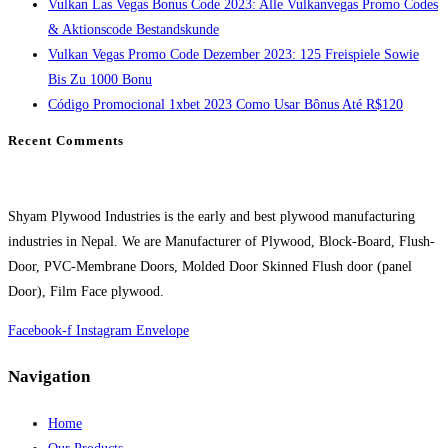
Vulkan Las Vegas Bonus Code 2023: Alle Vulkanvegas Promo Codes
& Aktionscode Bestandskunde
Vulkan Vegas Promo Code Dezember 2023: 125 Freispiele Sowie
Bis Zu 1000 Bonu
Código Promocional 1xbet 2023 Como Usar Bônus Até R$120
Recent Comments
Shyam Plywood Industries is the early and best plywood manufacturing
industries in Nepal. We are Manufacturer of Plywood, Block-Board, Flush-
Door, PVC-Membrane Doors, Molded Door Skinned Flush door (panel
Door), Film Face plywood.
Facebook-f
Instagram
Envelope
Navigation
Home