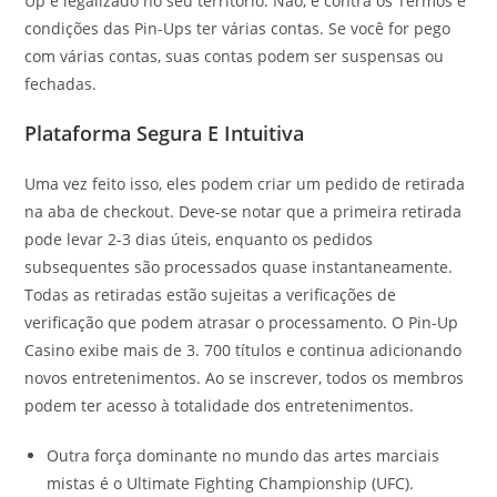
Up é legalizado no seu território. Não, é contra os Termos e
condições das Pin-Ups ter várias contas. Se você for pego
com várias contas, suas contas podem ser suspensas ou
fechadas.
Plataforma Segura E Intuitiva
Uma vez feito isso, eles podem criar um pedido de retirada
na aba de checkout. Deve-se notar que a primeira retirada
pode levar 2-3 dias úteis, enquanto os pedidos
subsequentes são processados quase instantaneamente.
Todas as retiradas estão sujeitas a verificações de
verificação que podem atrasar o processamento. O Pin-Up
Casino exibe mais de 3. 700 títulos e continua adicionando
novos entretenimentos. Ao se inscrever, todos os membros
podem ter acesso à totalidade dos entretenimentos.
Outra força dominante no mundo das artes marciais
mistas é o Ultimate Fighting Championship (UFC).