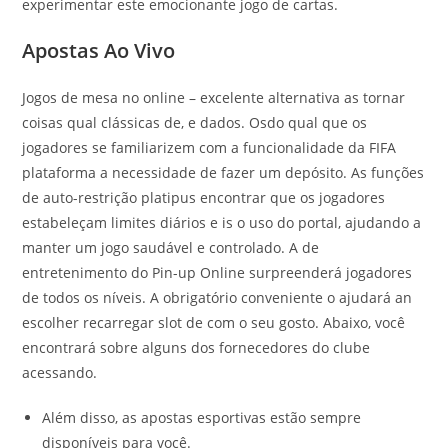
experimentar este emocionante jogo de cartas.
Apostas Ao Vivo
Jogos de mesa no online – excelente alternativa as tornar
coisas qual clássicas de, e dados. Osdo qual que os
jogadores se familiarizem com a funcionalidade da FIFA
plataforma a necessidade de fazer um depósito. As funções
de auto-restrição platipus encontrar que os jogadores
estabeleçam limites diários e is o uso do portal, ajudando a
manter um jogo saudável e controlado. A de
entretenimento do Pin-up Online surpreenderá jogadores
de todos os níveis. A obrigatório conveniente o ajudará an
escolher recarregar slot de com o seu gosto. Abaixo, você
encontrará sobre alguns dos fornecedores do clube
acessando.
Além disso, as apostas esportivas estão sempre
disponíveis para você.