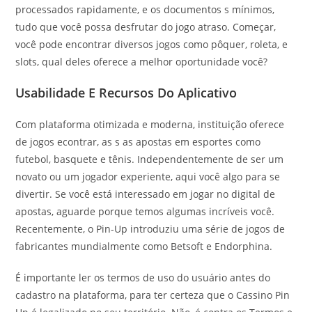
processados rapidamente, e os documentos s mínimos,
tudo que você possa desfrutar do jogo atraso. Começar,
você pode encontrar diversos jogos como pôquer, roleta, e
slots, qual deles oferece a melhor oportunidade você?
Usabilidade E Recursos Do Aplicativo
Com plataforma otimizada e moderna, instituição oferece
de jogos econtrar, as s as apostas em esportes como
futebol, basquete e tênis. Independentemente de ser um
novato ou um jogador experiente, aqui você algo para se
divertir. Se você está interessado em jogar no digital de
apostas, aguarde porque temos algumas incríveis você.
Recentemente, o Pin-Up introduziu uma série de jogos de
fabricantes mundialmente como Betsoft e Endorphina.
É importante ler os termos de uso do usuário antes do
cadastro na plataforma, para ter certeza que o Cassino Pin