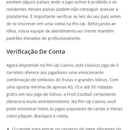
existem alguns países onde o jogo online é proibido e os
residentes desses países podem não conseguir acessar a
plataforma. É importante verificar as leis do seu país antes
de se inscrever em uma conta na Pin-Up. Reforçando an
ideia, nossa equipe de atendimento ao cliente mantém
padrões elevados de profissionalismo.
Verificação De Conta
Agora disponível no Pin-Up Casino, este clássico jogo de 5
carretéis oferece aos jogadores uma emocionante
combinação de símbolos de frutas e grandes bônus. Com
uma aposta mínima de apenas €0, 10 e até 50 rodadas
grátis em seu jogo de bônus, o Fruit Cocktail certamente
oferecerá muito entretenimento. No Pin-Up Casino, você
pode encontrar todos os jogos populares de cartas e mesas
como pôquer, Blackjack e roleta.
O convite para entrar no universo de jogos vibrantes do