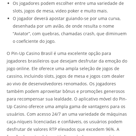
Os jogadores podem escolher entre uma variedade de
slots, jogos de mesa, video poker e muito mais.
O jogador deverá apostar guiando-se por uma curva,
desenhada por um avião, de onde resulta o nome
“Aviator”, com quebras, chamadas crash, que diminuem
o coeficiente do jogo.
O Pin-Up Casino Brasil é uma excelente opção para
jogadores brasileiros que desejam desfrutar da emoção do
jogo online. Ele oferece uma ampla seleção de jogos de
cassino, incluindo slots, jogos de mesa e jogos com dealer
ao vivo de desenvolvedores renomados. Os jogadores
também podem aproveitar bônus e promoções generosos
para recompensar sua lealdade. O aplicativo móvel do Pin-
Up Casino oferece uma ampla gama de vantagens para os
usuários. Com acesso 24/7 an uma variedade de máquinas
caça-níqueis licenciadas e confiáveis, os usuários podem
desfrutar de valores RTP elevados que excedem 96%. A