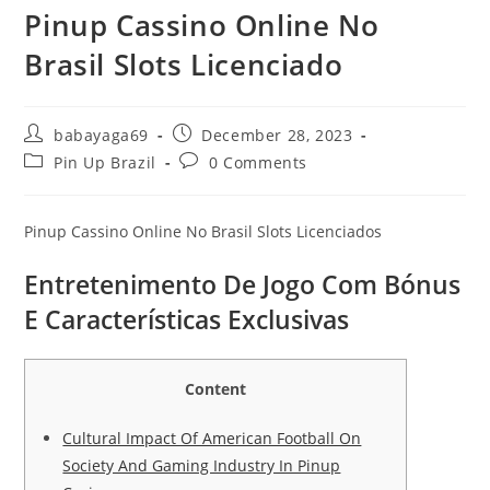
Pinup Cassino Online No
Brasil Slots Licenciado
babayaga69
December 28, 2023
Pin Up Brazil
0 Comments
Pinup Cassino Online No Brasil Slots Licenciados
Entretenimento De Jogo Com Bónus
E Características Exclusivas
Content
Cultural Impact Of American Football On
Society And Gaming Industry In Pinup