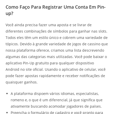
Como Faço Para Registrar Uma Conta Em Pin-
up?
Você ainda precisa fazer uma aposta e se livrar de
diferentes combinações de símbolos para ganhar nas slots.
Todos eles têm um estilo único e cobrem uma variedade de
tópicos. Devido à grande variedade de jogos de cassino que
nossa plataforma oferece, criamos uma lista descrevendo
algumas das categorias mais utilizadas. Você pode baixar o
aplicativo Pin-Up gratuito para qualquer dispositivo
Android no site oficial. Usando o aplicativo de celular, você
pode fazer apostas rapidamente e receber notificações de
quaisquer ganhos.
A plataforma dispoem vários idiomas, especialistas,
romeno e, o que é um diferencial, já que significa que
ativamente buscando acomodar jogadores de países.
Preencha o formulário de cadastro e você pronto para