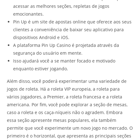
acessar as melhores seções, repletas de jogos
emocionantes.
Pin Up é um site de apostas online que oferece aos seus
clientes a conveniência de baixar seu aplicativo para
dispositivos Android e iOS.
A plataforma Pin Up Casino é projetada através da
segurança do usuário em mente.
Isso ajudará você a se manter focado e motivado
enquanto estiver jogando.
Além disso, você poderá experimentar uma variedade de
jogos de roleta. Há a roleta VIP europeia, a roleta para
vários jogadores, a Premier, a roleta francesa e a roleta
americana. Por fim, você pode explorar a seção de mesas,
caso a roleta e os caça-níqueis não o agradem. Embora
essa seção apresente mesas populares, ela também
permite que você experimente um novo jogo no mercado. O
primeiro é o horizontal, que apresenta as principais seções