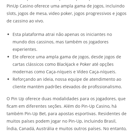
PinUp Casino oferece uma ampla gama de jogos, incluindo
slots, jogos de mesa, video poker, jogos progressivos e jogos
de cassino ao vivo.
Esta plataforma atrai não apenas os iniciantes no
mundo dos cassinos, mas também os jogadores
experientes.
Ele oferece uma ampla gama de jogos, desde jogos de
cartas clássicos como Blackjack e Poker até opções
modernas como Caça-níqueis e Vídeo Caça-níqueis.
Reforçando an ideia, nossa equipe de atendimento ao
cliente mantém padrões elevados de profissionalismo.
O Pin Up oferece duas modalidades para os jogadores, que
ficam em diferentes seções. Além do Pin-Up Casino, há
também Pin-Up Bet, para apostas esportivas. Residentes de
muitos países podem jogar no Pin-Up, incluindo Brasil,
Índia, Canadá, Austrália e muitos outros países. No entanto,