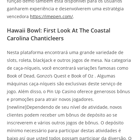
função demo também está disponível para os usuários
ganharem experiência e desenvolverem uma estratégia
vencedora
https://imepen.com/
.
Hawaii Bowl: First Look At The Coastal
Carolina Chanticleers
Nesta plataforma encontrará uma grande variedade de
slots, roleta, blackjack e outros jogos de mesa. Na categoria
de caça-níqueis, você encontrará variações famosas como
Book of Dead, Gonzo’s Quest e Book of Oz . Algumas
máquinas caça-níqueis são exclusivas deste serviço de
jogo. Além disso, o Pin Up Casino oferece generosos bônus
e promoções para atrair novos jogadores.
[newline]Dependendo de seu nível de atividade, novos
clientes podem receber um bônus de depósito ao se
inscreverem e vários outros jogos de bônus. O depósito
mínimo necessário para participar destas atividades é
baixo así que usted todos possam participar da diversão. O