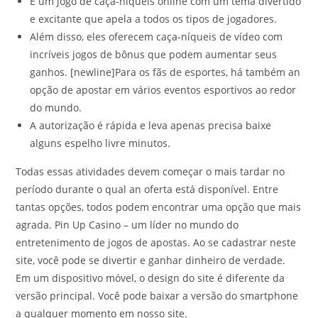
É um jogo de caça-níqueis online com um tema divertido
e excitante que apela a todos os tipos de jogadores.
Além disso, eles oferecem caça-níqueis de vídeo com
incríveis jogos de bônus que podem aumentar seus
ganhos. [newline]Para os fãs de esportes, há também an
opção de apostar em vários eventos esportivos ao redor
do mundo.
A autorização é rápida e leva apenas precisa baixe
alguns espelho livre minutos.
Todas essas atividades devem começar o mais tardar no
período durante o qual an oferta está disponível. Entre
tantas opções, todos podem encontrar uma opção que mais
agrada. Pin Up Casino – um líder no mundo do
entretenimento de jogos de apostas. Ao se cadastrar neste
site, você pode se divertir e ganhar dinheiro de verdade.
Em um dispositivo móvel, o design do site é diferente da
versão principal. Você pode baixar a versão do smartphone
a qualquer momento em nosso site.