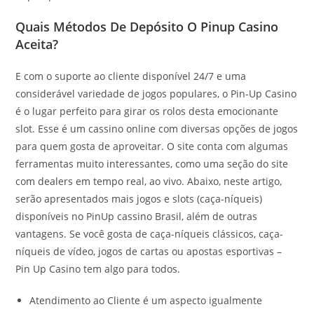
Quais Métodos De Depósito O Pinup Casino
Aceita?
E com o suporte ao cliente disponível 24/7 e uma
considerável variedade de jogos populares, o Pin-Up Casino
é o lugar perfeito para girar os rolos desta emocionante
slot. Esse é um cassino online com diversas opções de jogos
para quem gosta de aproveitar. O site conta com algumas
ferramentas muito interessantes, como uma seção do site
com dealers em tempo real, ao vivo. Abaixo, neste artigo,
serão apresentados mais jogos e slots (caça-níqueis)
disponíveis no PinUp cassino Brasil, além de outras
vantagens. Se você gosta de caça-níqueis clássicos, caça-
níqueis de vídeo, jogos de cartas ou apostas esportivas –
Pin Up Casino tem algo para todos.
Atendimento ao Cliente é um aspecto igualmente