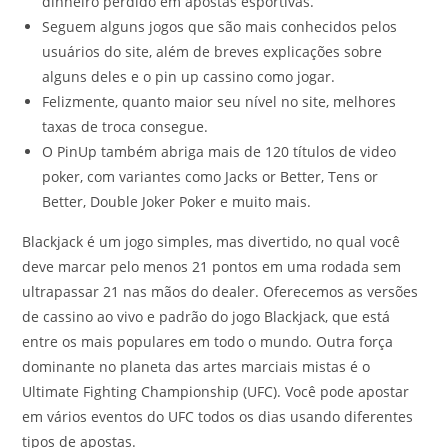
dinheiro perdido em apostas esportivas.
Seguem alguns jogos que são mais conhecidos pelos
usuários do site, além de breves explicações sobre
alguns deles e o pin up cassino como jogar.
Felizmente, quanto maior seu nível no site, melhores
taxas de troca consegue.
O PinUp também abriga mais de 120 títulos de video
poker, com variantes como Jacks or Better, Tens or
Better, Double Joker Poker e muito mais.
Blackjack é um jogo simples, mas divertido, no qual você
deve marcar pelo menos 21 pontos em uma rodada sem
ultrapassar 21 nas mãos do dealer. Oferecemos as versões
de cassino ao vivo e padrão do jogo Blackjack, que está
entre os mais populares em todo o mundo. Outra força
dominante no planeta das artes marciais mistas é o
Ultimate Fighting Championship (UFC). Você pode apostar
em vários eventos do UFC todos os dias usando diferentes
tipos de apostas.