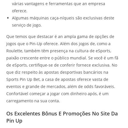
várias vantagens e ferramentas que an empresa
oferece.
Algumas máquinas caça-níqueis são exclusivas deste
serviço de jogo.
Que temos que destacar é an ampla gama de opções de
jogos que o Pin-Up oferece. Além dos jogos de, como a
Roulette, também têm presença na cultura de eSports,
paixão crescente entre o público mundial. Se você é um fã
de eSports, certifique-se de conferir fornece exclusiva. No
que diz respeito às apostas desportivas bancários na
Sports Pin Up Bet, a casa de apostas oferece vasta de
eventos e grande de mercados, além de odds favoráveis.
Confortável começar a jogar com dinheiro após, é um
carregamento na sua conta.
Os Excelentes Bônus E Promoções No Site Da
Pin Up