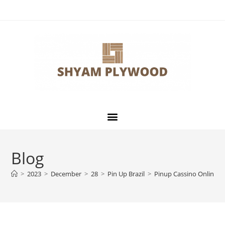
Blog
>
2023
>
December
>
28
>
Pin Up Brazil
>
Pinup Cassino Online No