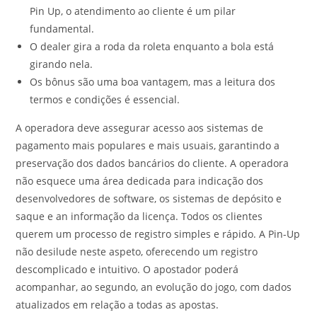
Pin Up, o atendimento ao cliente é um pilar
fundamental.
O dealer gira a roda da roleta enquanto a bola está
girando nela.
Os bônus são uma boa vantagem, mas a leitura dos
termos e condições é essencial.
A operadora deve assegurar acesso aos sistemas de
pagamento mais populares e mais usuais, garantindo a
preservação dos dados bancários do cliente. A operadora
não esquece uma área dedicada para indicação dos
desenvolvedores de software, os sistemas de depósito e
saque e an informação da licença. Todos os clientes
querem um processo de registro simples e rápido. A Pin-Up
não desilude neste aspeto, oferecendo um registro
descomplicado e intuitivo. O apostador poderá
acompanhar, ao segundo, an evolução do jogo, com dados
atualizados em relação a todas as apostas.