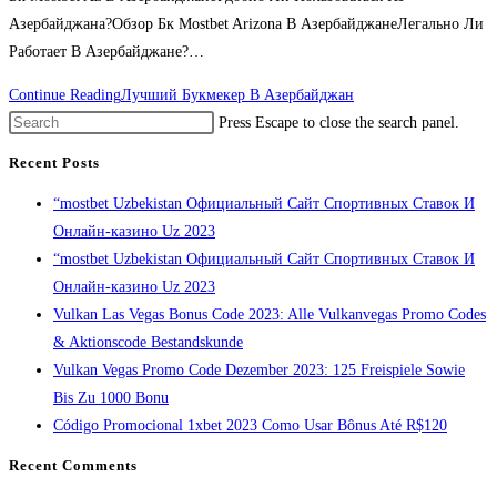
Азербайджана?Обзор Бк Mostbet Arizona В АзербайджанеЛегально Ли
Работает В Азербайджане?…
Continue Reading
Лучший Букмекер В Азербайджан
Press Escape to close the search panel.
Recent Posts
“mostbet Uzbekistan Официальный Сайт Спортивных Ставок И
Онлайн-казино Uz 2023
“mostbet Uzbekistan Официальный Сайт Спортивных Ставок И
Онлайн-казино Uz 2023
Vulkan Las Vegas Bonus Code 2023: Alle Vulkanvegas Promo Codes
& Aktionscode Bestandskunde
Vulkan Vegas Promo Code Dezember 2023: 125 Freispiele Sowie
Bis Zu 1000 Bonu
Código Promocional 1xbet 2023 Como Usar Bônus Até R$120
Recent Comments