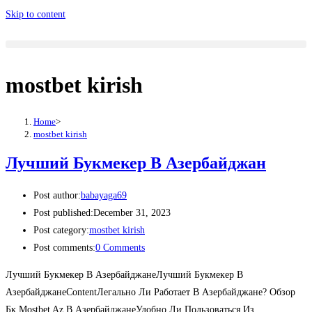
Skip to content
mostbet kirish
Home
>
mostbet kirish
Лучший Букмекер В Азербайджан
Post author:
babayaga69
Post published:
December 31, 2023
Post category:
mostbet kirish
Post comments:
0 Comments
Лучший Букмекер В АзербайджанеЛучший Букмекер В
АзербайджанеContentЛегально Ли Работает В Азербайджане? Обзор
Бк Mostbet Az В АзербайджанеУдобно Ли Пользоваться Из