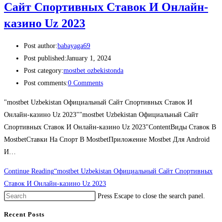
Сайт Спортивных Ставок И Онлайн-
казино Uz 2023
Post author:
babayaga69
Post published:
January 1, 2024
Post category:
mostbet ozbekistonda
Post comments:
0 Comments
"mostbet Uzbekistan Официальный Сайт Спортивных Ставок И
Онлайн-казино Uz 2023""mostbet Uzbekistan Официальный Сайт
Спортивных Ставок И Онлайн-казино Uz 2023"ContentВиды Ставок В
MostbetСтавки На Спорт В MostbetПриложение Mostbet Для Android
И…
Continue Reading
“mostbet Uzbekistan Официальный Сайт Спортивных
Ставок И Онлайн-казино Uz 2023
Press Escape to close the search panel.
Recent Posts