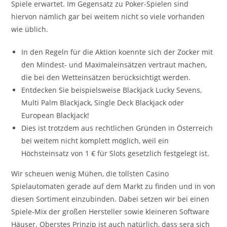
Spiele erwartet. Im Gegensatz zu Poker-Spielen sind
hiervon nämlich gar bei weitem nicht so viele vorhanden
wie üblich.
In den Regeln für die Aktion koennte sich der Zocker mit
den Mindest- und Maximaleinsätzen vertraut machen,
die bei den Wetteinsätzen berücksichtigt werden.
Entdecken Sie beispielsweise Blackjack Lucky Sevens,
Multi Palm Blackjack, Single Deck Blackjack oder
European Blackjack!
Dies ist trotzdem aus rechtlichen Gründen in Österreich
bei weitem nicht komplett möglich, weil ein
Höchsteinsatz von 1 € für Slots gesetzlich festgelegt ist.
Wir scheuen wenig Mühen, die tollsten Casino
Spielautomaten gerade auf dem Markt zu finden und in von
diesen Sortiment einzubinden. Dabei setzen wir bei einen
Spiele-Mix der großen Hersteller sowie kleineren Software
Häuser. Oberstes Prinzip ist auch natürlich, dass sera sich