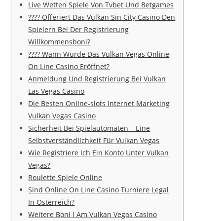
Live Wetten Spiele Von Tvbet Und Betgames
???? Offeriert Das Vulkan Sin City Casino Den
Spielern Bei Der Registrierung
Willkommensboni?
???? Wann Wurde Das Vulkan Vegas Online
On Line Casino Eröffnet?
Anmeldung Und Registrierung Bei Vulkan
Las Vegas Casino
Die Besten Online-slots Internet Marketing
Vulkan Vegas Casino
Sicherheit Bei Spielautomaten – Eine
Selbstverständlichkeit Für Vulkan Vegas
Wie Registriere Ich Ein Konto Unter Vulkan
Vegas?
Roulette Spiele Online
Sind Online On Line Casino Turniere Legal
In Österreich?
Weitere Boni I Am Vulkan Vegas Casino