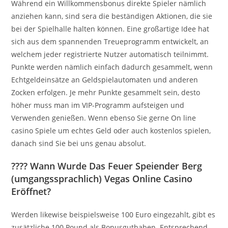
Während ein Willkommensbonus direkte Spieler nämlich
anziehen kann, sind sera die beständigen Aktionen, die sie
bei der Spielhalle halten können. Eine großartige Idee hat
sich aus dem spannenden Treueprogramm entwickelt, an
welchem jeder registrierte Nutzer automatisch teilnimmt.
Punkte werden nämlich einfach dadurch gesammelt, wenn
Echtgeldeinsätze an Geldspielautomaten und anderen
Zocken erfolgen. Je mehr Punkte gesammelt sein, desto
höher muss man im VIP-Programm aufsteigen und
Verwenden genießen. Wenn ebenso Sie gerne On line
casino Spiele um echtes Geld oder auch kostenlos spielen,
danach sind Sie bei uns genau absolut.
???? Wann Wurde Das Feuer Speiender Berg
(umgangssprachlich) Vegas Online Casino
Eröffnet?
Werden likewise beispielsweise 100 Euro eingezahlt, gibt es
zusätzliche 100 Pound als Bonusguthaben. Entsprechend