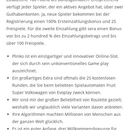
verfügt jeder Spieler, der ein aktives Angebot hat, über zwei
Guthabenkonten. Ja, neue Spieler bekommen bei der
Registrierung einen 100% Ersteinzahlungsbonus und 25
Freispiele. Für die zweite Einzahlung gibt sera einen Bonus
von bis zu 2 hundred % des Einzahlungsbetrags und bis
über 100 Freispiele.
Plinko ist ein einzigartiger und innovativer Online-Slot,
der sich durch sein unkonventionelles Game play
auszeichnet.
Ein großartiges Extra sind oftmals die 25 kostenlosen
Runden, die Sie beim beliebten Spielautomaten Fruit
Super Volkswagen von Evoplay zweck können.
Wir sind mir der großen Beliebtheit von Roulette gezielt,
weshalb wir unglaublich viele Varianten davon anbieten.
Ihre Algorithmen machten Millionen von Menschen aus
der ganzen Welt glücklich.
Es ist ein guter Anfang, drei Willkommensbonusse für