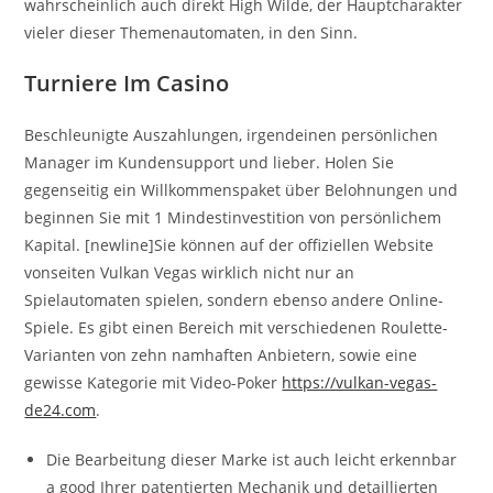
wahrscheinlich auch direkt High Wilde, der Hauptcharakter
vieler dieser Themenautomaten, in den Sinn.
Turniere Im Casino
Beschleunigte Auszahlungen, irgendeinen persönlichen
Manager im Kundensupport und lieber. Holen Sie
gegenseitig ein Willkommenspaket über Belohnungen und
beginnen Sie mit 1 Mindestinvestition von persönlichem
Kapital. [newline]Sie können auf der offiziellen Website
vonseiten Vulkan Vegas wirklich nicht nur an
Spielautomaten spielen, sondern ebenso andere Online-
Spiele. Es gibt einen Bereich mit verschiedenen Roulette-
Varianten von zehn namhaften Anbietern, sowie eine
gewisse Kategorie mit Video-Poker
https://vulkan-vegas-
de24.com
.
Die Bearbeitung dieser Marke ist auch leicht erkennbar
a good Ihrer patentierten Mechanik und detaillierten