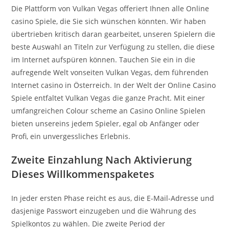
Die Plattform von Vulkan Vegas offeriert Ihnen alle Online
casino Spiele, die Sie sich wünschen könnten. Wir haben
übertrieben kritisch daran gearbeitet, unseren Spielern die
beste Auswahl an Titeln zur Verfügung zu stellen, die diese
im Internet aufspüren können. Tauchen Sie ein in die
aufregende Welt vonseiten Vulkan Vegas, dem führenden
Internet casino in Österreich. In der Welt der Online Casino
Spiele entfaltet Vulkan Vegas die ganze Pracht. Mit einer
umfangreichen Colour scheme an Casino Online Spielen
bieten unsereins jedem Spieler, egal ob Anfänger oder
Profi, ein unvergessliches Erlebnis.
Zweite Einzahlung Nach Aktivierung
Dieses Willkommenspaketes
In jeder ersten Phase reicht es aus, die E-Mail-Adresse und
dasjenige Passwort einzugeben und die Währung des
Spielkontos zu wählen. Die zweite Period der