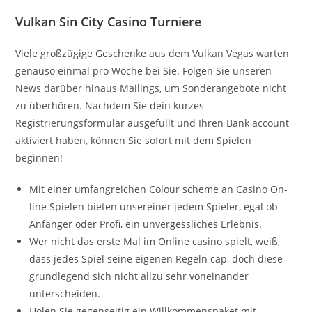
Vulkan Sin City Casino Turniere
Viele großzügige Geschenke aus dem Vulkan Vegas warten
genauso einmal pro Woche bei Sie. Folgen Sie unseren
News darüber hinaus Mailings, um Sonderangebote nicht
zu überhören. Nachdem Sie dein kurzes
Registrierungsformular ausgefüllt und Ihren Bank account
aktiviert haben, können Sie sofort mit dem Spielen
beginnen!
Mit einer umfangreichen Colour scheme an Casino On-
line Spielen bieten unsereiner jedem Spieler, egal ob
Anfänger oder Profi, ein unvergessliches Erlebnis.
Wer nicht das erste Mal im Online casino spielt, weiß,
dass jedes Spiel seine eigenen Regeln cap, doch diese
grundlegend sich nicht allzu sehr voneinander
unterscheiden.
Holen Sie gegenseitig ein Willkommenspaket mit