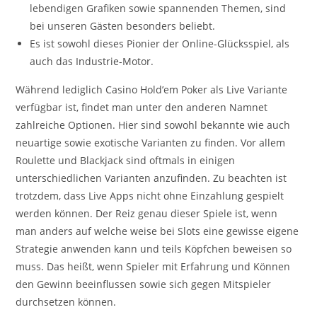
lebendigen Grafiken sowie spannenden Themen, sind
bei unseren Gästen besonders beliebt.
Es ist sowohl dieses Pionier der Online-Glücksspiel, als
auch das Industrie-Motor.
Während lediglich Casino Hold’em Poker als Live Variante
verfügbar ist, findet man unter den anderen Namnet
zahlreiche Optionen. Hier sind sowohl bekannte wie auch
neuartige sowie exotische Varianten zu finden. Vor allem
Roulette und Blackjack sind oftmals in einigen
unterschiedlichen Varianten anzufinden. Zu beachten ist
trotzdem, dass Live Apps nicht ohne Einzahlung gespielt
werden können. Der Reiz genau dieser Spiele ist, wenn
man anders auf welche weise bei Slots eine gewisse eigene
Strategie anwenden kann und teils Köpfchen beweisen so
muss. Das heißt, wenn Spieler mit Erfahrung und Können
den Gewinn beeinflussen sowie sich gegen Mitspieler
durchsetzen können.