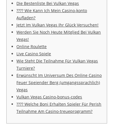
Die Bestenliste Bei Vulkan Vegas
???? Wie Kann Ich Mein Casino-konto
Aufladen?
Jetzt Im Vulkan Vegas Ihr Glück Versuchen!
Werden Sie Noch Heute Mitglied Bei Vulkan
Vegas!
Online Roulette
Live Casino Spiele
Wie Steht Die Teilnahme Für Vulkan Vegas
Turniere?
Erwünscht Im Universum Des Online Casino
Feuer Speiender Berg (umgangssprachlich)
Vegas
Vulkan Vegas Casino-bonus-codes
???? Welche Boni Erhalten Spieler Für Perish
Teilnahme Am Casino-treueprogramm?