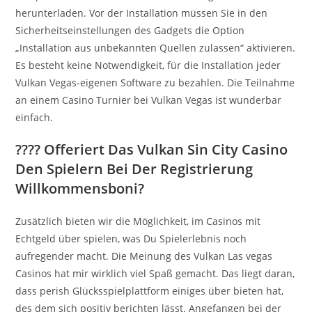
herunterladen. Vor der Installation müssen Sie in den
Sicherheitseinstellungen des Gadgets die Option
„Installation aus unbekannten Quellen zulassen“ aktivieren.
Es besteht keine Notwendigkeit, für die Installation jeder
Vulkan Vegas-eigenen Software zu bezahlen. Die Teilnahme
an einem Casino Turnier bei Vulkan Vegas ist wunderbar
einfach.
???? Offeriert Das Vulkan Sin City Casino
Den Spielern Bei Der Registrierung
Willkommensboni?
Zusätzlich bieten wir die Möglichkeit, im Casinos mit
Echtgeld über spielen, was Du Spielerlebnis noch
aufregender macht. Die Meinung des Vulkan Las vegas
Casinos hat mir wirklich viel Spaß gemacht. Das liegt daran,
dass perish Glücksspielplattform einiges über bieten hat,
des dem sich positiv berichten lässt. Angefangen bei der