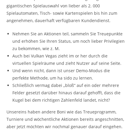
gigantischen Spielauswahl von lieber als 2. 000
Spielautomaten, Tisch- sowie Kartenspielen bis hin zum
angenehmen, dauerhaft verfügbaren Kundendienst.
Nehmen Sie an Aktionen teil, sammeln Sie Treuepunkte
und erhöhen Sie Ihren Status, um noch lieber Privilegien
zu bekommen, wie z. M.
Auch bei Vulkan Vegas zieht im or her durch die
virtuellen Spielräume und zieht Nutzer auf seine Seite.
Und wenn nicht, dann ist unser Demo-Modus die
perfekte Methode, um ha sido zu lernen.
Schließlich vermag dabei „bloß“ auf ein oder mehrere
Felder gesetzt darüber hinaus darauf gehofft, dass die
Kugel bei dem richtigen Zahlenfeld landet, nicht?
Unsereins haben andere Boni wie das Treueprogramm,
Turniere und wöchentliche Aktionen bereits angeschnitten,
aber jetzt möchten wir nochmal genauer darauf eingehen.