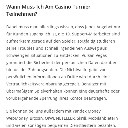
Wann Muss Ich Am Casino Turnier
Teilnehmen?
Dabei muss man allerdings wissen, dass jenes Angebot nur
für Kunden zugänglich ist, die 10. Support-Mitarbeiter sind
aufmerksam gerade auf den Spieler, sorgfältig studieren
seine Troubles und schnell irgendeinen Ausweg aus
schwierigen Situationen zu entdecken. Vulkan Vegas
garantiert die Sicherheit der persönlichen Daten darüber
hinaus der Zahlungsdaten. Die Nichtweitergabe von
persönlichen Informationen an Dritte wird durch eine
Vertraulichkeitsvereinbarung geregelt. Benutzer mit
übermäßigem Spielverhalten können eine dauerhafte oder
vorübergehende Sperrung ihres Kontos beantragen.
Sie können bei uns außerdem mit Yandex Money,
WebMoney, Bitcoin, QIWI, NETELLER, Skrill, Mobilanbietern
und vielen sonstigen bequemen Dienstleistern bezahlen.